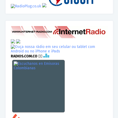
RADIOS.COM.CO
👉🏾