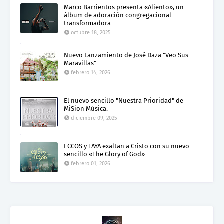
Marco Barrientos presenta «Aliento», un
álbum de adoración congregacional
transformadora
octubre 18, 2025
Nuevo Lanzamiento de José Daza "Veo Sus
Maravillas"
febrero 14, 2026
El nuevo sencillo "Nuestra Prioridad" de
MiSion Música.
diciembre 09, 2025
ECCOS y TAYA exaltan a Cristo con su nuevo
sencillo «The Glory of God»
febrero 01, 2026