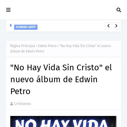
HOWARD GRIPP
Howard Gripp presenta “Welcome To Your Life”, un himno de
nuevos comienzos
Página Principal
Edwin Petro
"No Hay Vida Sin Cristo" el nuevo
álbum de Edwin Petro
"No Hay Vida Sin Cristo" el
nuevo álbum de Edwin
Petro
Cristianos