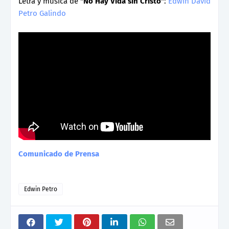
Letra y música de "
No Hay Vida sin Cristo
":
Edwin David
Petro Galindo
Comunicado de Prensa
Edwin Petro