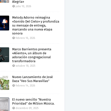
Alegría»
julio 10, 2026
Melody Adorno reimagina
«Sonido Del Cielo» y profundiza
su mensaje de entrega,
marcando una nueva etapa
sonora
febrero 16, 2026
Marco Barrientos presenta
«Aliento», un álbum de
adoración congregacional
transformadora
octubre 18, 2025
Nuevo Lanzamiento de José
Daza "Veo Sus Maravillas"
febrero 14, 2026
El nuevo sencillo "Nuestra
Prioridad" de MiSion Música.
diciembre 09, 2025