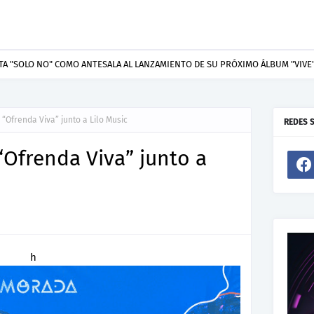
resenta “Welcome To Your Life”, un himno de nuevos comienzos
“Ofrenda Viva” junto a Lilo Music
REDES 
Ofrenda Viva” junto a
h