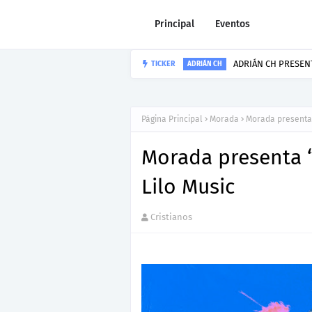
Principal
Eventos
Howard Gripp p
TICKER
HOWARD GRIPP
Página Principal
Morada
Morada presenta 
Morada presenta “
Lilo Music
Cristianos