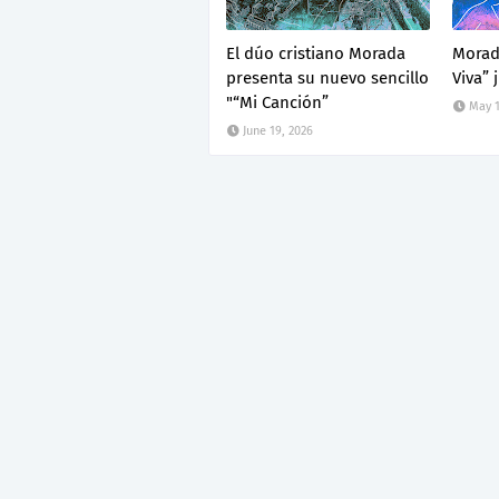
El dúo cristiano Morada
Morad
presenta su nuevo sencillo
Viva” 
"“Mi Canción”
May 1
June 19, 2026