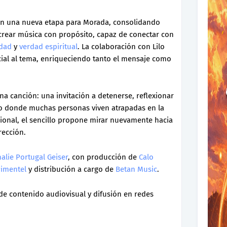
én una nueva etapa para Morada, consolidando
 crear música con propósito, capaz de conectar con
idad
y
verdad espiritual
. La colaboración con Lilo
cial al tema, enriqueciendo tanto el mensaje como
a canción: una invitación a detenerse, reflexionar
xto donde muchas personas viven atrapadas en la
ocional, el sencillo propone mirar nuevamente hacia
rección.
halie Portugal Geiser
, con producción de
Calo
Pimentel
y distribución a cargo de
Betan Music
.
e contenido audiovisual y difusión en redes