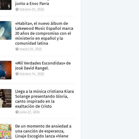
junto a Enoc Parra
febrero 01, 2026
«Habita», el nuevo álbum de
Lakewood Music Español marca
20 años de compromiso con el
ministerio en español y la
comunidad latina
marzo 01, 2025
«Mil Verdades Escondidas» de
José David Rangel.
febrero 14, 2026
Llega a la música cristiana Kiara
Solange presentando Gloria,
canto inspirado en la
exaltación de Cristo
junio 27, 2026
De un momento de ansiedad a
una canción de esperanza,
Linaje Escogido lanza «Viene