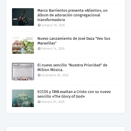
Marco Barrientos presenta «Aliento», un
álbum de adoración congregacional
transformadora
octubre 18, 2025
Nuevo Lanzamiento de José Daza "Veo Sus
Maravillas"
febrero 14, 2026
El nuevo sencillo "Nuestra Prioridad" de
MiSion Música.
diciembre 09, 2025
ECCOS y TAYA exaltan a Cristo con su nuevo
sencillo «The Glory of God»
febrero 01, 2026