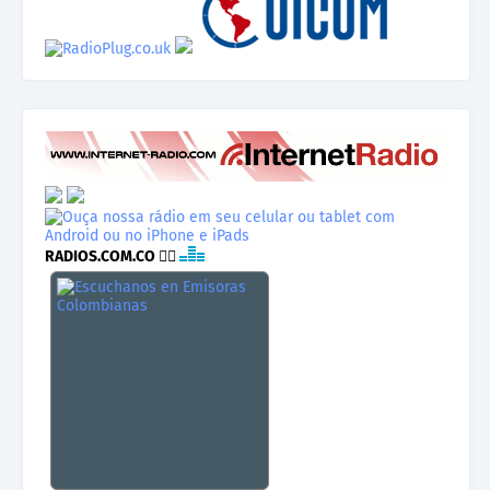
RADIOS.COM.CO
👉🏾