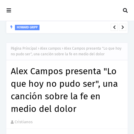
HOWARD GRIPP
Howard Gripp presenta “Welcome To Your Life”, un himno de
nuevos comienzos
Página Principal
Alex campos
Alex Campos presenta "Lo que hoy
no pudo ser", una canción sobre la fe en medio del dolor
Alex Campos presenta "Lo
que hoy no pudo ser", una
canción sobre la fe en
medio del dolor
Cristianos