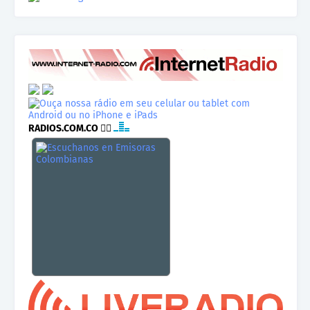
RADIOS.COM.CO
👉🏾