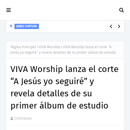
JAMES FORTUNE
Nuevo sencillo de James Fortune: fe y adoración en “Never
Forsake Me (Live)”
Página Principal
VIVA Worship
VIVA Worship lanza el corte “A
Jesús yo seguiré” y revela detalles de su primer álbum de estudio
VIVA Worship lanza el corte
“A Jesús yo seguiré” y
revela detalles de su
primer álbum de estudio
Cristianos