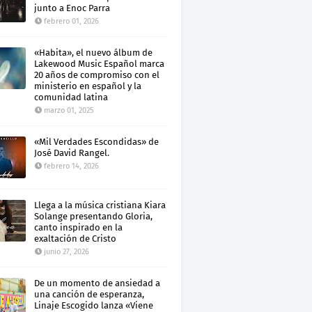
junto a Enoc Parra
febrero 01, 2026
«Habita», el nuevo álbum de
Lakewood Music Español marca
20 años de compromiso con el
ministerio en español y la
comunidad latina
marzo 01, 2025
«Mil Verdades Escondidas» de
José David Rangel.
febrero 14, 2026
Llega a la música cristiana Kiara
Solange presentando Gloria,
canto inspirado en la
exaltación de Cristo
junio 27, 2026
De un momento de ansiedad a
una canción de esperanza,
Linaje Escogido lanza «Viene