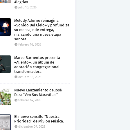
Alegría»
julio 10, 2026
Melody Adorno reimagina
«Sonido Del Cielo» y profundiza
su mensaje de entrega,
marcando una nueva etapa
sonora
febrero 16, 2026
Marco Barrientos presenta
«Aliento», un álbum de
adoración congregacional
transformadora
octubre 18, 2025
Nuevo Lanzamiento de José
Daza "Veo Sus Maravillas"
febrero 14, 2026
El nuevo sencillo "Nuestra
Prioridad" de MiSion Música.
diciembre 09, 2025