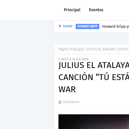
Principal
Eventos
Howard Gripp p
TICKER
HOWARD GRIPP
Página Principal
JULIUS EL ATALAYA
JULIUS
JUNTO A ALEJA WAR
JULIUS EL ATALAY
CANCIÓN “TÚ ESTÁ
WAR
Cristianos