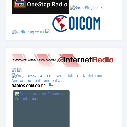
RADIOS.COM.CO
👉🏾