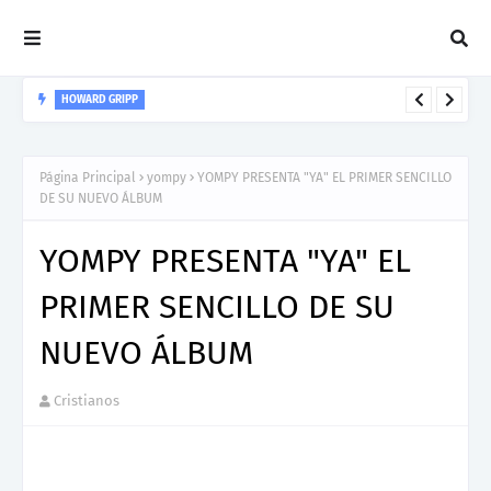
HOWARD GRIPP
Howard Gripp presenta “Welcome To Your Life”, un himno de
nuevos comienzos
Página Principal
yompy
YOMPY PRESENTA "YA" EL PRIMER SENCILLO
DE SU NUEVO ÁLBUM
YOMPY PRESENTA "YA" EL
PRIMER SENCILLO DE SU
NUEVO ÁLBUM
Cristianos