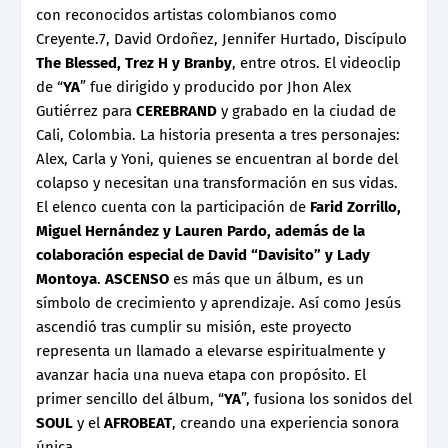
con reconocidos artistas colombianos como
Creyente.7, David Ordoñez, Jennifer Hurtado, Discípulo
The Blessed, Trez H y Branby
, entre otros. El videoclip
de “
YA
” fue dirigido y producido por Jhon Alex
Gutiérrez para
CEREBRAND
y grabado en la ciudad de
Cali, Colombia. La historia presenta a tres personajes:
Alex, Carla y Yoni, quienes se encuentran al borde del
colapso y necesitan una transformación en sus vidas.
El elenco cuenta con la participación de
Farid Zorrillo,
Miguel Hernández y Lauren Pardo, además de la
colaboración especial de David “Davisito” y Lady
Montoya
.
ASCENSO
es más que un álbum, es un
símbolo de crecimiento y aprendizaje. Así como Jesús
ascendió tras cumplir su misión, este proyecto
representa un llamado a elevarse espiritualmente y
avanzar hacia una nueva etapa con propósito. El
primer sencillo del álbum, “
YA
”, fusiona los sonidos del
SOUL
y el
AFROBEAT
, creando una experiencia sonora
única.