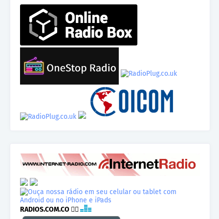
RADIOS.COM.CO
👉🏾