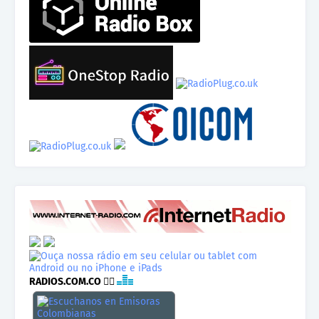
RADIOS.COM.CO
👉🏾