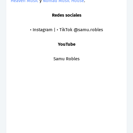
Heaven Music
y
Nomad Music House
.
Redes sociales
• Instagram | • TikTok @samu.robles
YouTube
Samu Robles