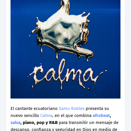
El cantante ecuatoriano
Samu Robles
presenta su
nuevo sencillo
Calma
, en el que combina
afrobeat
,
salsa
, piano, pop y R&B
para transmitir un mensaje de
descanso, confianza y seguridad en Dios en medio de