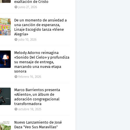
exaltación de Cristo
junio 27, 2026
De un momento de ansiedad a
una canción de esperanza,
Linaje Escogido lanza «Viene
Alegría»
julio 10, 2026
Melody Adorno reimagina
«Sonido Del Cielo» y profundiza
su mensaje de entrega,
marcando una nueva etapa
sonora
febrero 16, 2026
Marco Barrientos presenta
«Aliento», un álbum de
adoración congregacional
transformadora
octubre 18, 2025
Nuevo Lanzamiento de José
Daza "Veo Sus Maravillas"