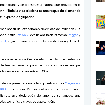
amor divino y de la respuesta natural que provoca en el
ión. “
Toda la vida cristiana es una respuesta al amor de
o
”, expresa la agrupación.
ende por su riqueza sonora y diversidad de influencias. La
ca el estilo
Tex-Mex
, evoluciona hacia ritmos de
reggae
y
ional
, logrando una propuesta fresca, dinámica y llena de
ipación especial de Cris Parada, quien también estuvo a
orte fue fundamental para dar forma a una canción que
nda sensación de cercanía con Dios.
idencia presentará un videoclip realizado por
Creyente.7
ificial
. La producción audiovisual muestra de manera
disfruta una declaración de amor de su amado, una
 Dios comunica a través de esta canción.