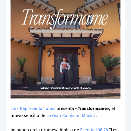
Link Representaciones
presenta «
Transformame
», el
nuevo sencillo de
La Gran Comisión Música
.
Inspirada en la promesa bíblica de
Ezequiel 36:26
“Les