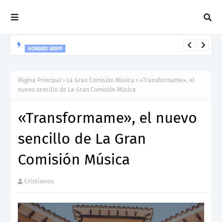
HOWARD GRIPP
Howard Gripp presenta “Welcome To Your Life”, un himno de
nuevos comienzos
Página Principal
La Gran Comisión Música
«Transformame», el
nuevo sencillo de La Gran Comisión Música
«Transformame», el nuevo
sencillo de La Gran
Comisión Música
Cristianos