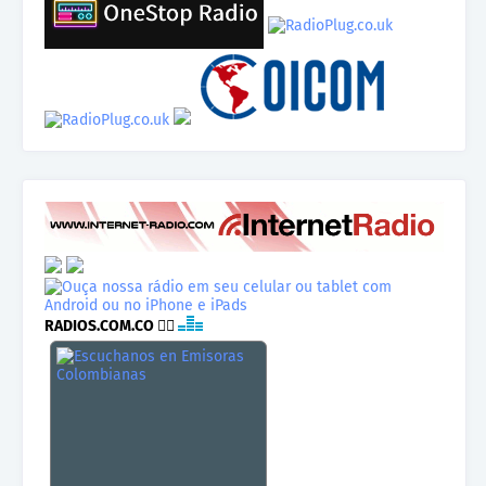
RADIOS.COM.CO
👉🏾