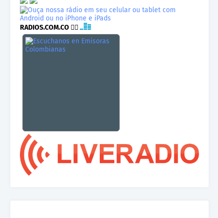
RADIOS.COM.CO
👉🏾