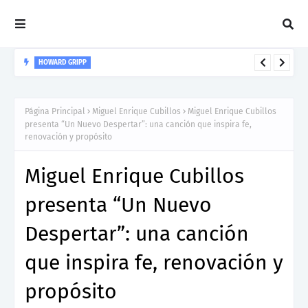
HOWARD GRIPP
Howard Gripp presenta “Welcome To Your Life”, un himno de
nuevos comienzos
Página Principal
Miguel Enrique Cubillos
Miguel Enrique Cubillos
presenta “Un Nuevo Despertar”: una canción que inspira fe,
renovación y propósito
Miguel Enrique Cubillos
presenta “Un Nuevo
Despertar”: una canción
que inspira fe, renovación y
propósito