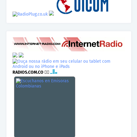
RADIOS.COM.CO
👉🏾