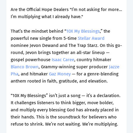
Are the Official Hope Dealers "I’m not asking for more…
I’m multiplying what I already have."
That’s the mindset behind “
10X My Blessings
,” the
powerful new single from 5-time
Stellar Award
nominee Jevon Dewand and The Trap Starz. On this go-
round, Jevon brings together an all-star lineup —
gospel powerhouse
Isaac Caree
, country hitmaker
Blanco Brown
, Grammy-winning super producer
Jazze
Pha
, and hitmaker
Gaz Money
— for a genre-blending
anthem rooted in faith, gratitude, and elevation.
“10X My Blessings” isn’t just a song — it’s a declaration.
It challenges listeners to think bigger, move bolder,
and multiply every blessing God has already placed in
their hands. This is the soundtrack for believers who
refuse to shrink. We’re not waiting. We’re multiplying.