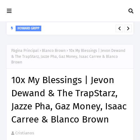
HOWARD GRIPP
Howard Gripp presenta “Welcome To Your Life”, un himno de
nuevos comienzos
Página Principal
Blanco Brown
10x My Blessings | Jevon Dewand
& The TrapStarz, Jazze Pha, Gaz Money, Isaac Carree & Blanco
Brown
10x My Blessings | Jevon
Dewand & The TrapStarz,
Jazze Pha, Gaz Money, Isaac
Carree & Blanco Brown
Cristianos