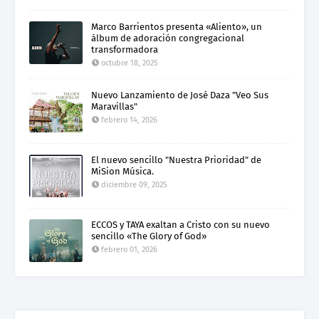
Marco Barrientos presenta «Aliento», un
álbum de adoración congregacional
transformadora
octubre 18, 2025
Nuevo Lanzamiento de José Daza "Veo Sus
Maravillas"
febrero 14, 2026
El nuevo sencillo "Nuestra Prioridad" de
MiSion Música.
diciembre 09, 2025
ECCOS y TAYA exaltan a Cristo con su nuevo
sencillo «The Glory of God»
febrero 01, 2026