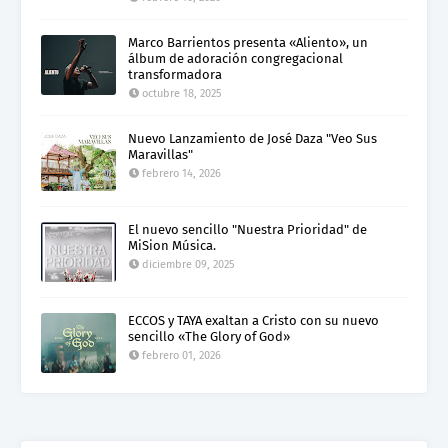
Marco Barrientos presenta «Aliento», un
álbum de adoración congregacional
transformadora
octubre 18, 2025
Nuevo Lanzamiento de José Daza "Veo Sus
Maravillas"
febrero 14, 2026
El nuevo sencillo "Nuestra Prioridad" de
MiSion Música.
diciembre 09, 2025
ECCOS y TAYA exaltan a Cristo con su nuevo
sencillo «The Glory of God»
febrero 01, 2026