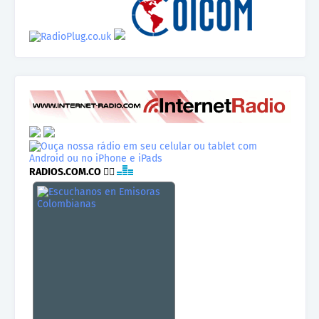
RADIOS.COM.CO
👉🏾