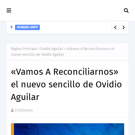
HOWARD GRIPP
Howard Gripp presenta “Welcome To Your Life”, un himno de
nuevos comienzos
Página Principal
Ovidio Aguilar
«Vamos A Reconciliarnos» el
nuevo sencillo de Ovidio Aguilar
«Vamos A Reconciliarnos»
el nuevo sencillo de Ovidio
Aguilar
Cristianos