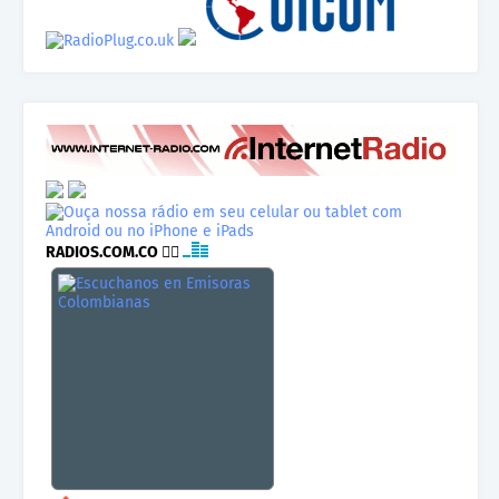
RADIOS.COM.CO
👉🏾