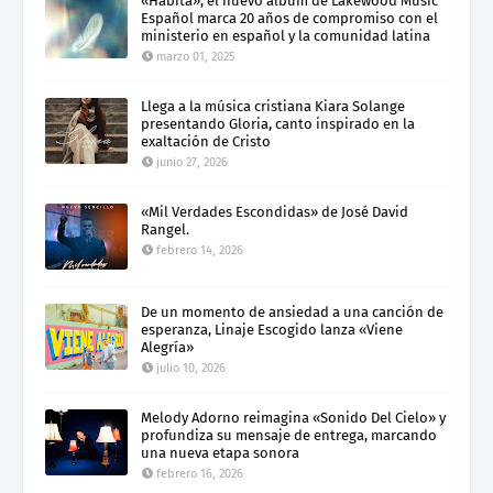
«Habita», el nuevo álbum de Lakewood Music
Español marca 20 años de compromiso con el
ministerio en español y la comunidad latina
marzo 01, 2025
Llega a la música cristiana Kiara Solange
presentando Gloria, canto inspirado en la
exaltación de Cristo
junio 27, 2026
«Mil Verdades Escondidas» de José David
Rangel.
febrero 14, 2026
De un momento de ansiedad a una canción de
esperanza, Linaje Escogido lanza «Viene
Alegría»
julio 10, 2026
Melody Adorno reimagina «Sonido Del Cielo» y
profundiza su mensaje de entrega, marcando
una nueva etapa sonora
febrero 16, 2026