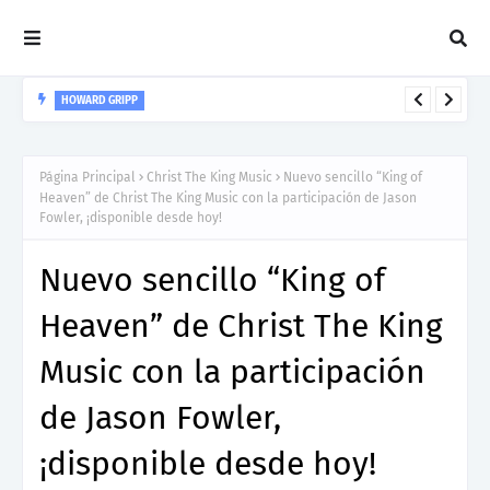
HOWARD GRIPP
Howard Gripp presenta “Welcome To Your Life”, un himno de
nuevos comienzos
Página Principal
Christ The King Music
Nuevo sencillo “King of
Heaven” de Christ The King Music con la participación de Jason
Fowler, ¡disponible desde hoy!
Nuevo sencillo “King of
Heaven” de Christ The King
Music con la participación
de Jason Fowler,
¡disponible desde hoy!