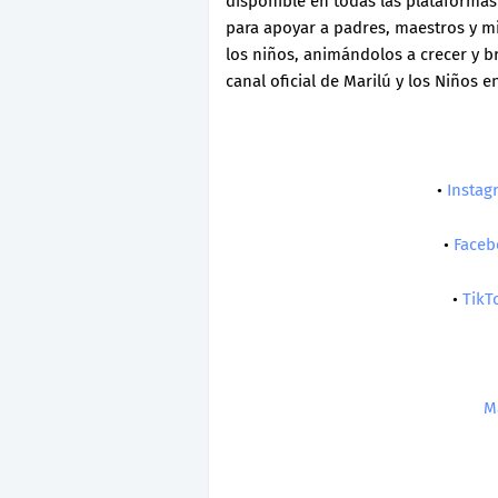
disponible en todas las plataforma
para apoyar a padres, maestros y min
los niños, animándolos a crecer y bri
canal oficial de Marilú y los Niños 
•
Instag
•
Faceb
•
TikT
M