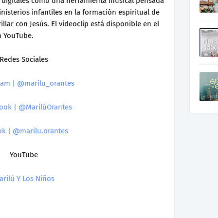
s digitales como una herramienta musical pensada
isterios infantiles en la formación espiritual de
llar con Jesús. El videoclip está disponible en el
en YouTube.
Redes Sociales
ram | @marilu_orantes
ook | @MarilúOrantes
ok | @marilu.orantes
YouTube
arilú Y Los Niños