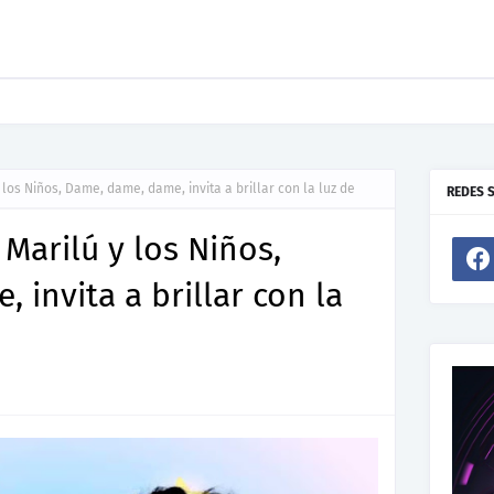
ento De Joel Contreras "Te Necesito Más"
 los Niños, Dame, dame, dame, invita a brillar con la luz de
REDES 
Marilú y los Niños,
invita a brillar con la