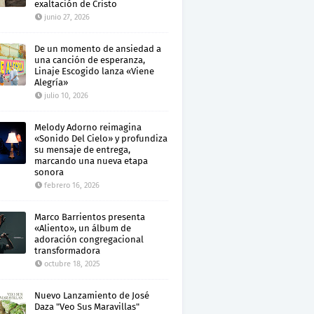
exaltación de Cristo
junio 27, 2026
De un momento de ansiedad a
una canción de esperanza,
Linaje Escogido lanza «Viene
Alegría»
julio 10, 2026
Melody Adorno reimagina
«Sonido Del Cielo» y profundiza
su mensaje de entrega,
marcando una nueva etapa
sonora
febrero 16, 2026
Marco Barrientos presenta
«Aliento», un álbum de
adoración congregacional
transformadora
octubre 18, 2025
Nuevo Lanzamiento de José
Daza "Veo Sus Maravillas"