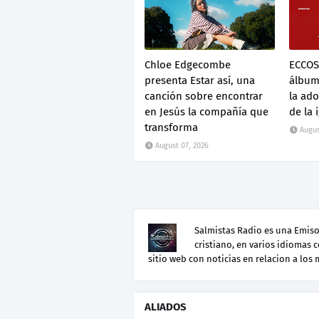
Chloe Edgecombe
ECCOS
presenta Estar así, una
álbum 
canción sobre encontrar
la ado
en Jesús la compañía que
de la 
transforma
Augus
August 07, 2026
Salmistas Radio es una Emisor
cristiano, en varios idiomas 
sitio web con noticias en relacion a los
ALIADOS