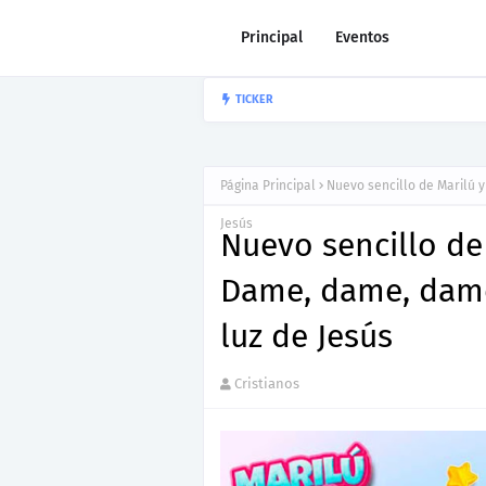
Principal
Eventos
Nuevo Lanzami
TICKER
JOEL CONTRERAS
Página Principal
Nuevo sencillo de Marilú y
Jesús
Nuevo sencillo de 
Dame, dame, dame, 
luz de Jesús
Cristianos