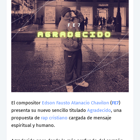
El compositor
Edson Fausto Atanacio Chavilon
(
FE7
)
presenta su nuevo sencillo titulado
Agradecido
, una
propuesta de
rap cristiano
cargada de mensaje
espiritual y humano.