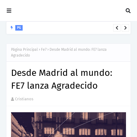
PG
George Encarnacion "PG" presenta "Colores", una salsa que
invita a descubrir el propósito de Dios para cada vida
Página Principal
Fe7
Desde Madrid al mundo: FE7 lanza
Agradecido
Desde Madrid al mundo:
FE7 lanza Agradecido
Cristianos