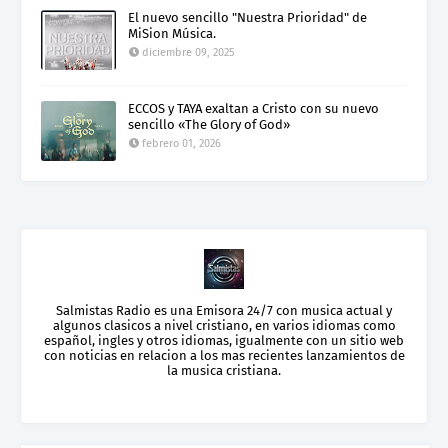
El nuevo sencillo "Nuestra Prioridad" de
MiSion Música.
diciembre 09, 2025
ECCOS y TAYA exaltan a Cristo con su nuevo
sencillo «The Glory of God»
febrero 01, 2026
Salmistas Radio es una Emisora 24/7 con musica actual y
algunos clasicos a nivel cristiano, en varios idiomas como
español, ingles y otros idiomas, igualmente con un sitio web
con noticias en relacion a los mas recientes lanzamientos de
la musica cristiana.