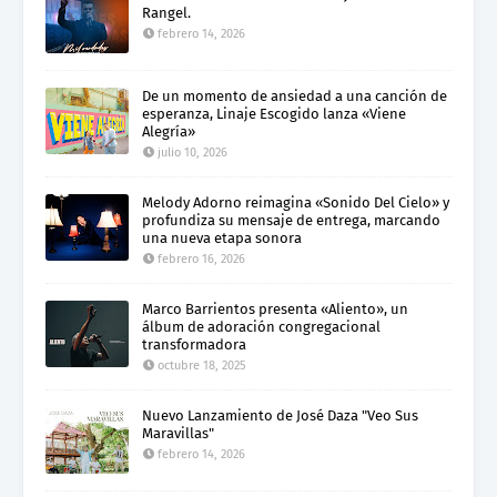
Rangel.
febrero 14, 2026
De un momento de ansiedad a una canción de
esperanza, Linaje Escogido lanza «Viene
Alegría»
julio 10, 2026
Melody Adorno reimagina «Sonido Del Cielo» y
profundiza su mensaje de entrega, marcando
una nueva etapa sonora
febrero 16, 2026
Marco Barrientos presenta «Aliento», un
álbum de adoración congregacional
transformadora
octubre 18, 2025
Nuevo Lanzamiento de José Daza "Veo Sus
Maravillas"
febrero 14, 2026