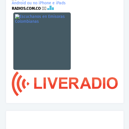
RADIOS.COM.CO
👉🏾