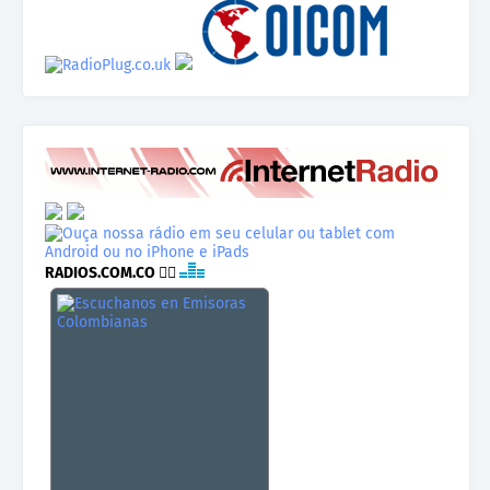
RADIOS.COM.CO
👉🏾