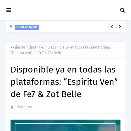
HOWARD GRIPP
Howard Gripp presenta “Welcome To Your Life”, un himno de
nuevos comienzos
Página Principal
Fe7
Disponible ya en todas las plataformas:
“Espíritu Ven” de Fe7 & Zot Belle
Disponible ya en todas las
plataformas: “Espíritu Ven”
de Fe7 & Zot Belle
Cristianos