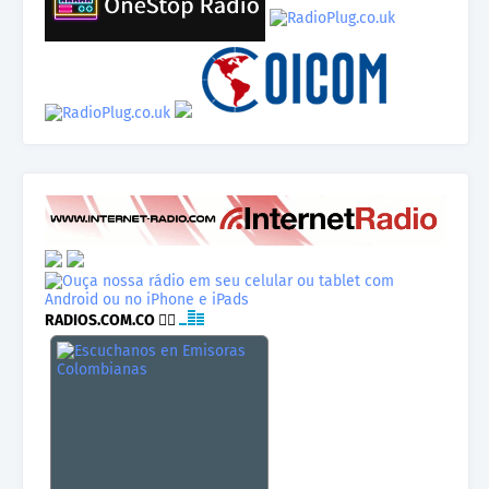
RADIOS.COM.CO
👉🏾