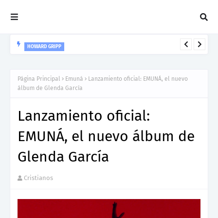
HOWARD GRIPP
Howard Gripp presenta “Welcome To Your Life”, un himno de
nuevos comienzos
Página Principal
Emuná
Lanzamiento oficial: EMUNÁ, el nuevo
álbum de Glenda García
Lanzamiento oficial:
EMUNÁ, el nuevo álbum de
Glenda García
Cristianos