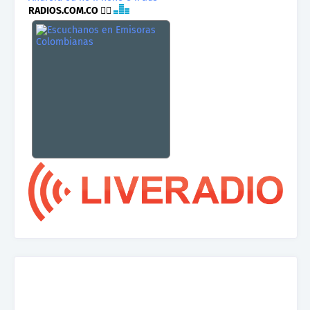
RADIOS.COM.CO
👉🏾