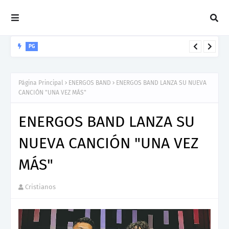
PG
George Encarnacion "PG" presenta "Colores", una salsa que
invita a descubrir el propósito de Dios para cada vida
Página Principal
ENERGOS BAND
ENERGOS BAND LANZA SU NUEVA
CANCIÓN "UNA VEZ MÁS"
ENERGOS BAND LANZA SU
NUEVA CANCIÓN "UNA VEZ
MÁS"
Cristianos