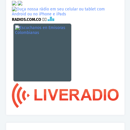
RADIOS.COM.CO
👉🏾