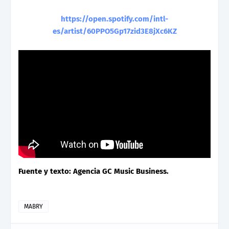
https://open.spotify.com/intl-
es/artist/60PPO5Gp17zid3E8jXc6KZ
Fuente y texto: Agencia GC Music Business.
MABRY