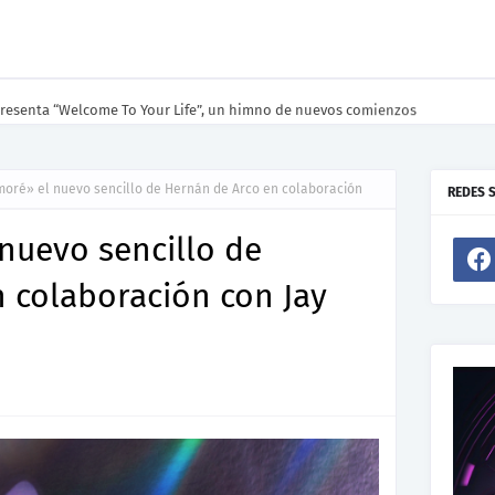
resenta “Welcome To Your Life”, un himno de nuevos comienzos
oré» el nuevo sencillo de Hernán de Arco en colaboración
REDES 
nuevo sencillo de
 colaboración con Jay