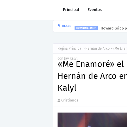
Principal
Eventos
Howard Gripp p
TICKER
HOWARD GRIPP
Página Principal
Hernán de Arco
«Me Enam
con Jay Kalyl
«Me Enamoré» el 
Hernán de Arco en
Kalyl
Cristianos