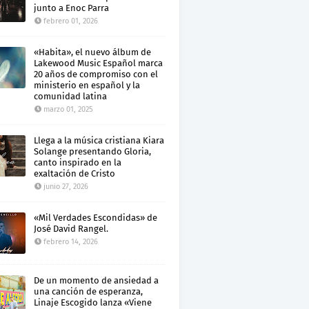
junto a Enoc Parra
febrero 01, 2026
«Habita», el nuevo álbum de
Lakewood Music Español marca
20 años de compromiso con el
ministerio en español y la
comunidad latina
marzo 01, 2025
Llega a la música cristiana Kiara
Solange presentando Gloria,
canto inspirado en la
exaltación de Cristo
junio 27, 2026
«Mil Verdades Escondidas» de
José David Rangel.
febrero 14, 2026
De un momento de ansiedad a
una canción de esperanza,
Linaje Escogido lanza «Viene