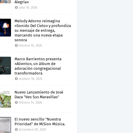
Alegría»
julio 10, 2026
Melody Adorno reimagina
«Sonido Del Cielo» y profundiza
su mensaje de entrega,
marcando una nueva etapa
sonora
febrero 16, 2026
Marco Barrientos presenta
«Aliento», un álbum de
adoración congregacional
transformadora
octubre 18, 2025
Nuevo Lanzamiento de José
Daza "Veo Sus Maravillas"
febrero 14, 2026
El nuevo sencillo "Nuestra
Prioridad" de MiSion Música.
diciembre 09, 2025