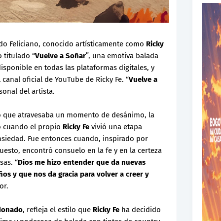
do Feliciano, conocido artísticamente como
Ricky
 titulado “
Vuelve a Soñar
”, una emotiva balada
sponible en todas las plataformas digitales, y
 canal oficial de YouTube de Ricky Fe. “
Vuelve a
onal del artista.
go que atravesaba un momento de desánimo, la
o cuando el propio
Ricky Fe
vivió una etapa
siedad. Fue entonces cuando, inspirado por
sto, encontró consuelo en la fe y en la certeza
as. “
Dios me hizo entender que da nuevas
os y que nos da gracia para volver a creer y
tor.
ldonado
, refleja el estilo que
Ricky Fe
ha decidido