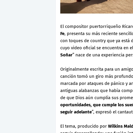
El compositor puertorriqueño Ricar
Fe
, presenta su más reciente sencillo
con toques de country que ya está di
cuyo video oficial se encuentra en el
Soñar
” nace de una experiencia pers
Originalmente escrita para un ami
canción tomó un giro más profund
marcada por ataques de pánico y an
antiguas alabanzas que había compue
de que Dios aún cumplía sus promes
oportunidades, que cumple los sueñ
seguir adelante
”, expresó el cantau
El tema, producido por
Wilkins Ma