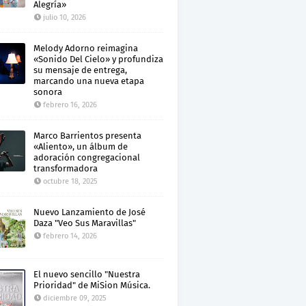
Alegría»
julio 10, 2026
Melody Adorno reimagina
«Sonido Del Cielo» y profundiza
su mensaje de entrega,
marcando una nueva etapa
sonora
febrero 16, 2026
Marco Barrientos presenta
«Aliento», un álbum de
adoración congregacional
transformadora
octubre 18, 2025
Nuevo Lanzamiento de José
Daza "Veo Sus Maravillas"
febrero 14, 2026
El nuevo sencillo "Nuestra
Prioridad" de MiSion Música.
diciembre 09, 2025