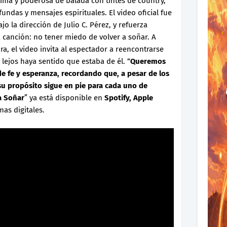
tima y poderosa de balada con tintes de country,
undas y mensajes espirituales. El video oficial fue
o la dirección de Julio C. Pérez, y refuerza
a canción: no tener miedo de volver a soñar. A
a, el video invita al espectador a reencontrarse
lejos haya sentido que estaba de él. “
Queremos
e fe y esperanza, recordando que, a pesar de los
 su propósito sigue en pie para cada uno de
a Soñar
” ya está disponible en
Spotify, Apple
mas digitales.