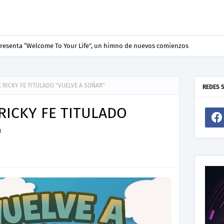
resenta “Welcome To Your Life”, un himno de nuevos comienzos
 RICKY FE TITULADO "VUELVE A SOÑAR"
REDES 
RICKY FE TITULADO
"