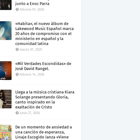
junto a Enoc Parra
febrero 01, 2026
«Habita», el nuevo álbum de
Lakewood Music Español marca
20 años de compromiso con el
ministerio en español y la
comunidad latina
marzo 01, 2025
«Mil Verdades Escondidas» de
José David Rangel.
febrero 14, 2026
Llega a la música cristiana Kiara
Solange presentando Gloria,
canto inspirado en la
exaltación de Cristo
junio 27, 2026
De un momento de ansiedad a
una canción de esperanza,
Linaje Escogido lanza «Viene