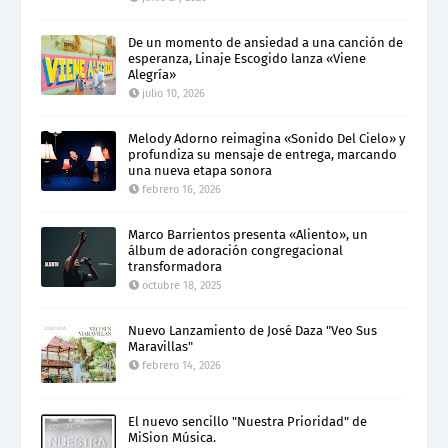
De un momento de ansiedad a una canción de
esperanza, Linaje Escogido lanza «Viene
Alegría»
julio 10, 2026
Melody Adorno reimagina «Sonido Del Cielo» y
profundiza su mensaje de entrega, marcando
una nueva etapa sonora
febrero 16, 2026
Marco Barrientos presenta «Aliento», un
álbum de adoración congregacional
transformadora
octubre 18, 2025
Nuevo Lanzamiento de José Daza "Veo Sus
Maravillas"
febrero 14, 2026
El nuevo sencillo "Nuestra Prioridad" de
MiSion Música.