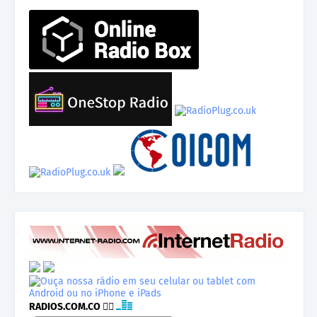
RADIOS.COM.CO
👉🏾