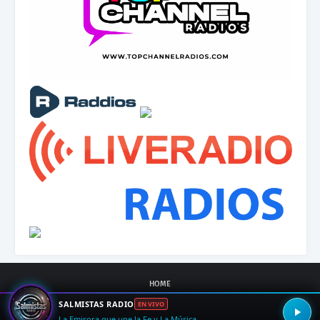
HOME
SALMISTAS RADIO
EN VIVO
Crafted with
by
Blogging
| Distributed by
Gooyaabi
La Emisora que une la Fe y La Música