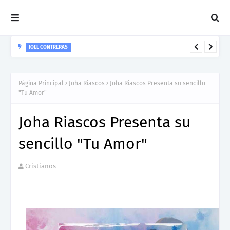
JOEL CONTRERAS
Nuevo Lanzamiento De Joel Contreras "Te Necesito Más"
Página Principal
Joha Riascos
Joha Riascos Presenta su sencillo
"Tu Amor"
Joha Riascos Presenta su
sencillo "Tu Amor"
Cristianos