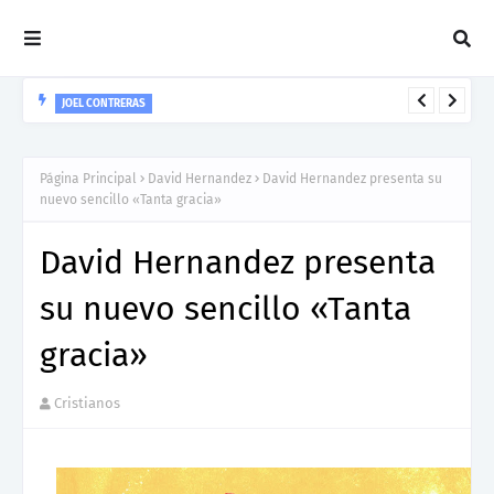
JOEL CONTRERAS
Nuevo Lanzamiento De Joel Contreras "Te Necesito Más"
Página Principal
David Hernandez
David Hernandez presenta su
nuevo sencillo «Tanta gracia»
David Hernandez presenta
su nuevo sencillo «Tanta
gracia»
Cristianos