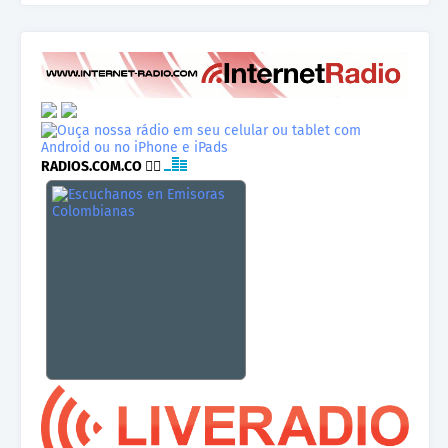
RADIOS.COM.CO
👉🏾