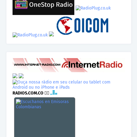
RADIOS.COM.CO
👉🏾