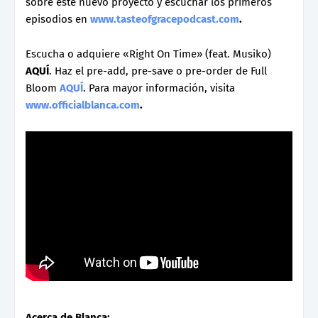
sobre este nuevo proyecto y escuchar los primeros
episodios en
www.tasteofgracepodcast.com
.
Escucha o adquiere «Right On Time» (feat. Musiko)
AQUÍ
. Haz el pre-add, pre-save o pre-order de Full
Bloom
AQUÍ
. Para mayor información, visita
www.officialblanca.com
.
Acerca de Blanca: