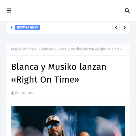
HOWARD GRIPP
Howard Gripp presenta “Welcome To Your Life”, un himno de
nuevos comienzos
Página Principal
Blanca
Blanca y Musiko lanzan «Right On Time»
Blanca y Musiko lanzan
«Right On Time»
Cristianos