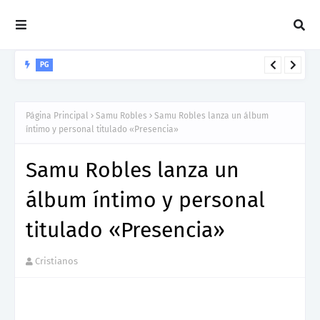
PG
George Encarnacion "PG" presenta "Colores", una salsa que
invita a descubrir el propósito de Dios para cada vida
Página Principal
Samu Robles
Samu Robles lanza un álbum
íntimo y personal titulado «Presencia»
Samu Robles lanza un
álbum íntimo y personal
titulado «Presencia»
Cristianos