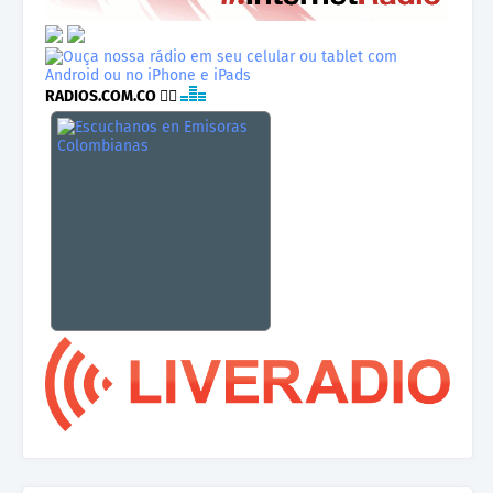
RADIOS.COM.CO
👉🏾