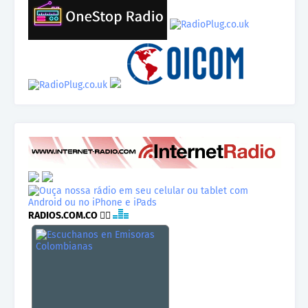
RADIOS.COM.CO
👉🏾