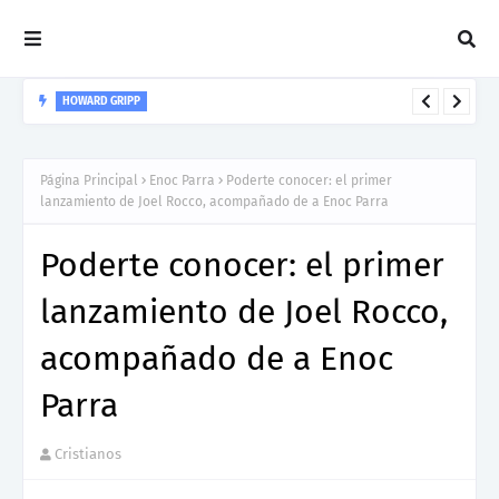
HOWARD GRIPP
Howard Gripp presenta “Welcome To Your Life”, un himno de
nuevos comienzos
Página Principal
Enoc Parra
Poderte conocer: el primer
lanzamiento de Joel Rocco, acompañado de a Enoc Parra
Poderte conocer: el primer
lanzamiento de Joel Rocco,
acompañado de a Enoc
Parra
Cristianos