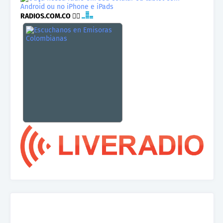
RADIOS.COM.CO
👉🏾