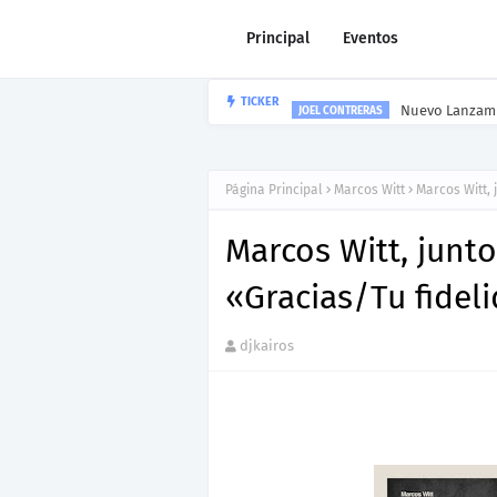
Principal
Eventos
Nuevo Lanzami
TICKER
JOEL CONTRERAS
Página Principal
Marcos Witt
Marcos Witt, 
Marcos Witt, junt
«Gracias/Tu fidel
djkairos