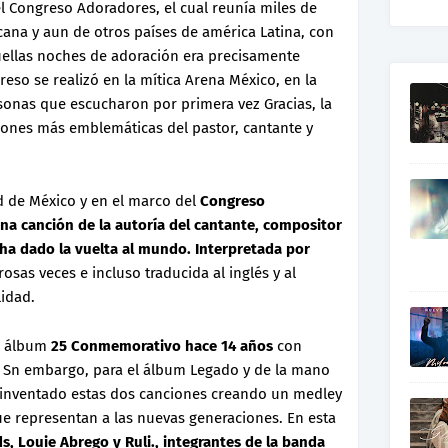
l Congreso Adoradores, el cual reunía miles de
ana y aun de otros países de américa Latina, con
uellas noches de adoración era precisamente
greso se realizó en la mítica Arena México, en la
sonas que escucharon por primera vez Gracias, la
ciones más emblemáticas del pastor, cantante y
 de México y en el marco del
Congreso
na canción de la autoría del cantante, compositor
l ha dado la vuelta al mundo. Interpretada por
osas veces e incluso traducida al inglés y al
lidad.
l álbum
25 Conmemorativo hace 14 años
con
, Sn embargo, para el álbum Legado y de la mano
inventado estas dos canciones creando un medley
e representan a las nuevas generaciones. En esta
s, Louie Abrego y Ruli., integrantes de la banda