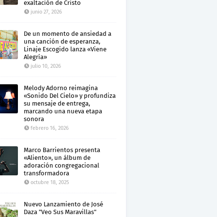
exaltación de Cristo
junio 27, 2026
De un momento de ansiedad a
una canción de esperanza,
Linaje Escogido lanza «Viene
Alegría»
julio 10, 2026
Melody Adorno reimagina
«Sonido Del Cielo» y profundiza
su mensaje de entrega,
marcando una nueva etapa
sonora
febrero 16, 2026
Marco Barrientos presenta
«Aliento», un álbum de
adoración congregacional
transformadora
octubre 18, 2025
Nuevo Lanzamiento de José
Daza "Veo Sus Maravillas"