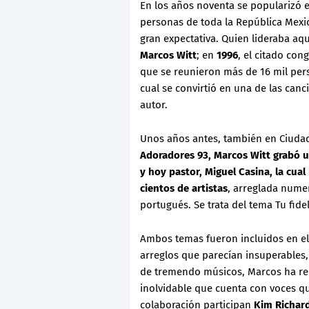
En los años noventa se popularizó e
personas de toda la República Mexic
gran expectativa. Quien lideraba aq
Marcos Witt
; en
1996
, el citado con
que se reunieron más de 16 mil per
cual se convirtió en una de las can
autor.
Unos años antes, también en Ciudad
Adoradores 93, Marcos Witt grabó u
y hoy pastor, Miguel Casina, la cua
cientos de artistas
, arreglada numer
portugués. Se trata del tema Tu fide
Ambos temas fueron incluidos en e
arreglos que parecían insuperables
de tremendo músicos, Marcos ha re
inolvidable que cuenta con voces qu
colaboración participan
Kim Richard