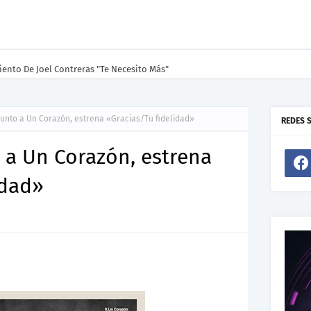
ento De Joel Contreras "Te Necesito Más"
junto a Un Corazón, estrena «Gracias/Tu fidelidad»
REDES 
o a Un Corazón, estrena
idad»