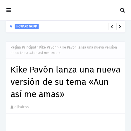
HOWARD GRIPP
Howard Gripp presenta “Welcome To Your Life”, un himno de
nuevos comienzos
Página Principal
Kike Pavón
Kike Pavón lanza una nueva versión
de su tema «Aun así me amas»
Kike Pavón lanza una nueva
versión de su tema «Aun
así me amas»
djkairos