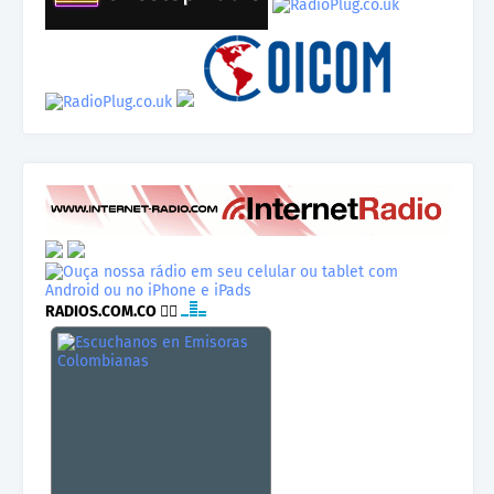
RADIOS.COM.CO
👉🏾