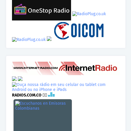
RADIOS.COM.CO
👉🏾