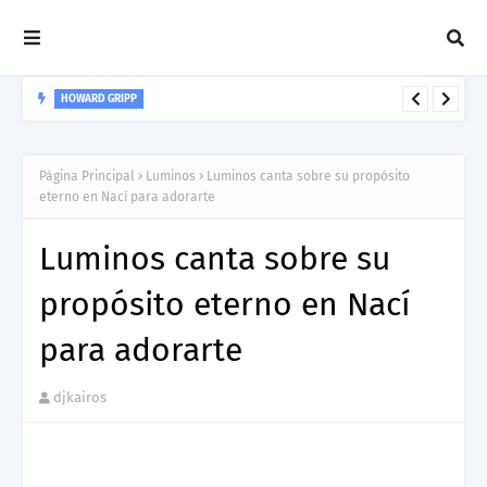
HOWARD GRIPP
Howard Gripp presenta “Welcome To Your Life”, un himno de
nuevos comienzos
Página Principal
Luminos
Luminos canta sobre su propósito
eterno en Nací para adorarte
Luminos canta sobre su
propósito eterno en Nací
para adorarte
djkairos