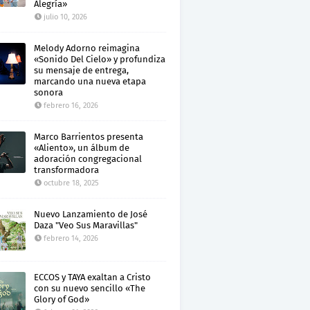
Alegría»
julio 10, 2026
Melody Adorno reimagina
«Sonido Del Cielo» y profundiza
su mensaje de entrega,
marcando una nueva etapa
sonora
febrero 16, 2026
Marco Barrientos presenta
«Aliento», un álbum de
adoración congregacional
transformadora
octubre 18, 2025
Nuevo Lanzamiento de José
Daza "Veo Sus Maravillas"
febrero 14, 2026
ECCOS y TAYA exaltan a Cristo
con su nuevo sencillo «The
Glory of God»