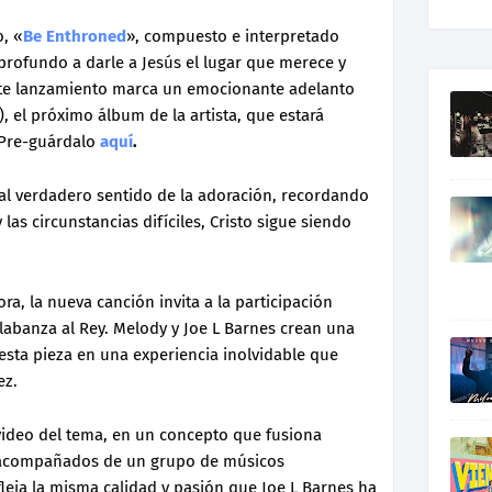
, «
Be Enthroned
», compuesto e interpretado
profundo a darle a Jesús el lugar que merece y
Este lanzamiento marca un emocionante adelanto
), el próximo álbum de la artista, que estará
. Pre-guárdalo
aquí
.
 al verdadero sentido de la adoración, recordando
las circunstancias difíciles, Cristo sigue siendo
ra, la nueva canción invita a la participación
labanza al Rey. Melody y Joe L Barnes crean una
sta pieza en una experiencia inolvidable que
ez.
video del tema, en un concepto que fusiona
, acompañados de un grupo de músicos
fleja la misma calidad y pasión que Joe L Barnes ha