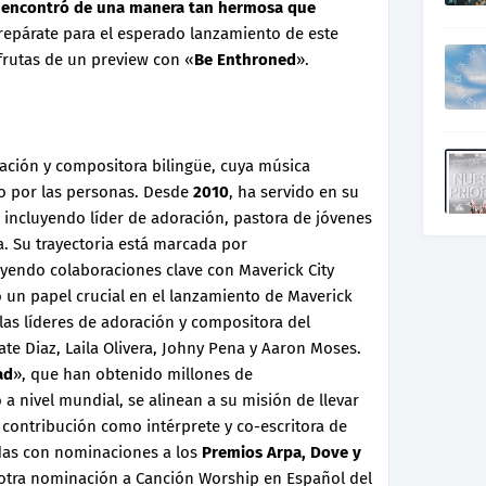
s encontró de una manera tan hermosa que
repárate para el esperado lanzamiento de este
frutas de un preview con «
Be Enthroned
».
ación y compositora bilingüe, cuya música
o por las personas. Desde
2010
, ha servido en su
s, incluyendo líder de adoración, pastora de jóvenes
. Su trayectoria está marcada por
luyendo colaboraciones clave con Maverick City
 un papel crucial en el lanzamiento de Maverick
las líderes de adoración y compositora del
ate Diaz, Laila Olivera, Johny Pena y Aaron Moses.
ad
», que han obtenido millones de
 nivel mundial, se alinean a su misión de llevar
 contribución como intérprete y co-escritora de
das con nominaciones a los
Premios Arpa, Dove y
 otra nominación a Canción Worship en Español del