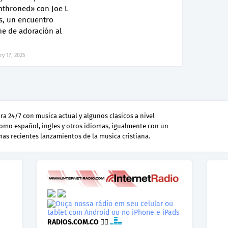
nthroned» con Joe L
s, un encuentro
me de adoración al
ry 17, 2025
a 24/7 con musica actual y algunos clasicos a nivel
como español, ingles y otros idiomas, igualmente con un
 mas recientes lanzamientos de la musica cristiana.
RADIOS.COM.CO
👉🏾