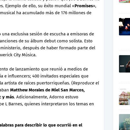
. Ejemplo de ello, su éxito mundial «
Promises
»,
o musical ha acumulado más de 176 millones de
ó una exclusiva sesión de escucha a emisoras de
canciones de su álbum debut como solista. Esto
 ministerio, después de haber formado parte del
verick City Música.
vento de lanzamiento que reunió a medios de
a e influencers; 400 invitados especiales que
 artista de raíces puertorriqueñas. (
Reproduce el
staban
Matthew Morales de Miel San Marcos,
c y más
. Adicionalmente, Adorno estuvo
e L Barnes, quienes interpretaron los temas en
.
labras para describir lo que ocurrió en el