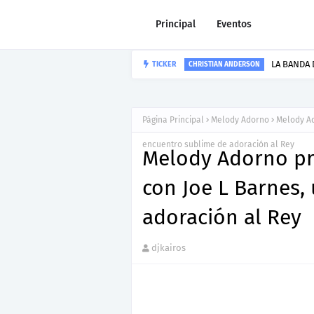
Principal
Eventos
LA BANDA 
TICKER
CHRISTIAN ANDERSON
Página Principal
Melody Adorno
Melody Ad
encuentro sublime de adoración al Rey
Melody Adorno pr
con Joe L Barnes,
adoración al Rey
djkairos