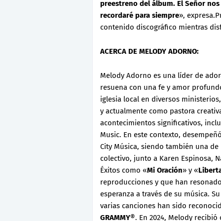
preestreno del álbum. El Señor no
recordaré para siempre
», expresa.P
contenido discográfico mientras dis
ACERCA DE MELODY ADORNO:
Melody Adorno es una líder de ador
resuena con una fe y amor profund
iglesia local en diversos ministerio
y actualmente como pastora creativa
acontecimientos significativos, inc
Music. En este contexto, desempeñó
City Música, siendo también una de 
colectivo, junto a Karen Espinosa, N
Éxitos como «
Mi Oración
» y «
Libert
reproducciones y que han resonado a
esperanza a través de su música. Su
varias canciones han sido reconoci
GRAMMY
®. En 2024, Melody recibió