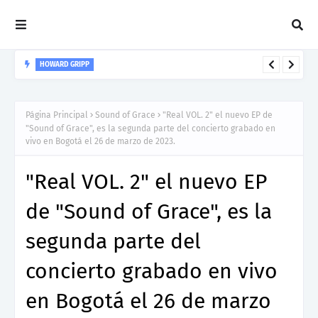
HOWARD GRIPP
Howard Gripp presenta “Welcome To Your Life”, un himno de
nuevos comienzos
Página Principal
Sound of Grace
"Real VOL. 2" el nuevo EP de
"Sound of Grace", es la segunda parte del concierto grabado en
vivo en Bogotá el 26 de marzo de 2023.
"Real VOL. 2" el nuevo EP
de "Sound of Grace", es la
segunda parte del
concierto grabado en vivo
en Bogotá el 26 de marzo