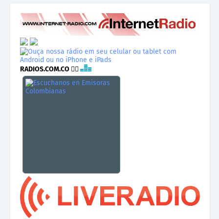
RADIOS.COM.CO
👉🏾