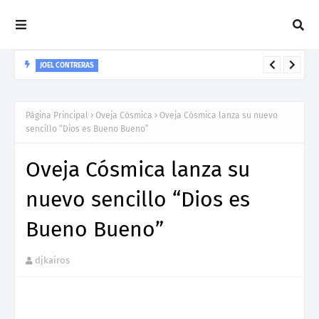
JOEL CONTRERAS
Nuevo Lanzamiento De Joel Contreras "Te Necesito Más"
Página Principal
Oveja Cósmica
Oveja Cósmica lanza su nuevo
sencillo “Dios es Bueno Bueno”
Oveja Cósmica lanza su
nuevo sencillo “Dios es
Bueno Bueno”
djkairos