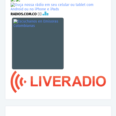
RADIOS.COM.CO
👉🏾