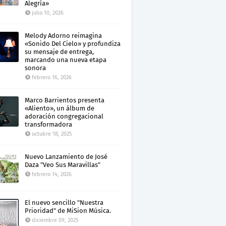
Alegría»
julio 10, 2026
Melody Adorno reimagina
«Sonido Del Cielo» y profundiza
su mensaje de entrega,
marcando una nueva etapa
sonora
febrero 16, 2026
Marco Barrientos presenta
«Aliento», un álbum de
adoración congregacional
transformadora
octubre 18, 2025
Nuevo Lanzamiento de José
Daza "Veo Sus Maravillas"
febrero 14, 2026
El nuevo sencillo "Nuestra
Prioridad" de MiSion Música.
diciembre 09, 2025