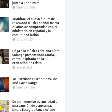
junto a Enoc Parra
febrero 01, 2026
«Habita», el nuevo álbum de
Lakewood Music Español marca
20 años de compromiso con el
ministerio en español y la
comunidad latina
marzo 01, 2025
Llega a la música cristiana Kiara
Solange presentando Gloria,
canto inspirado en la
exaltación de Cristo
junio 27, 2026
«Mil Verdades Escondidas» de
José David Rangel.
febrero 14, 2026
De un momento de ansiedad a
una canción de esperanza,
Linaje Escogido lanza «Viene