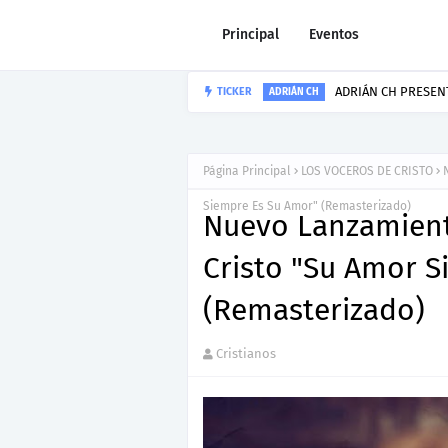
Principal
Eventos
TICKER
Howard Gripp p
HOWARD GRIPP
Página Principal
LOS VOCEROS DE CRISTO
Siempre Es Su Amor" (Remasterizado)
Nuevo Lanzamient
Cristo "Su Amor 
(Remasterizado)
Cristianos