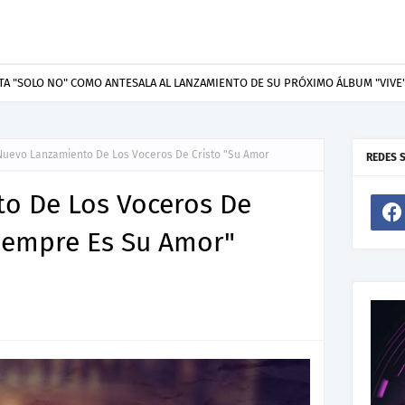
resenta “Welcome To Your Life”, un himno de nuevos comienzos
Nuevo Lanzamiento De Los Voceros De Cristo "Su Amor
REDES 
o De Los Voceros De
Siempre Es Su Amor"