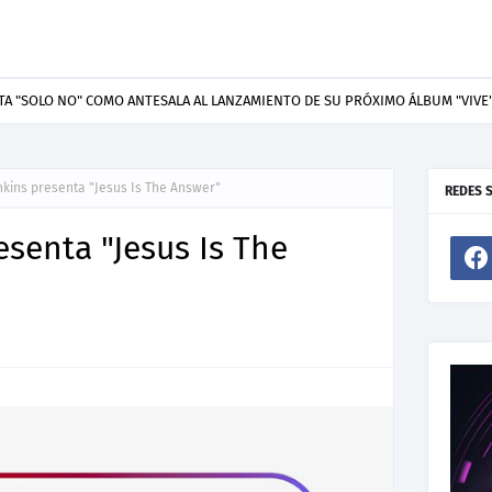
resenta “Welcome To Your Life”, un himno de nuevos comienzos
nkins presenta "Jesus Is The Answer"
REDES 
esenta "Jesus Is The