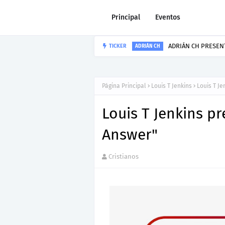
Principal
Eventos
Howard Gripp p
TICKER
HOWARD GRIPP
Página Principal
Louis T Jenkins
Louis T Je
Louis T Jenkins pr
Answer"
Cristianos