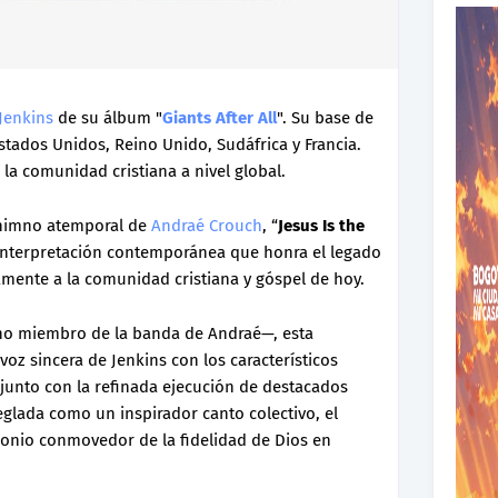
 Jenkins
de su álbum "
Giants After All
". Su base de
tados Unidos, Reino Unido, Sudáfrica y Francia.
 la comunidad cristiana a nivel global.
l himno atemporal de
Andraé Crouch
, “
Jesus Is the
interpretación contemporánea que honra el legado
amente a la comunidad cristiana y góspel de hoy.
o miembro de la banda de Andraé—, esta
oz sincera de Jenkins con los característicos
 junto con la refinada ejecución de destacados
eglada como un inspirador canto colectivo, el
monio conmovedor de la fidelidad de Dios en