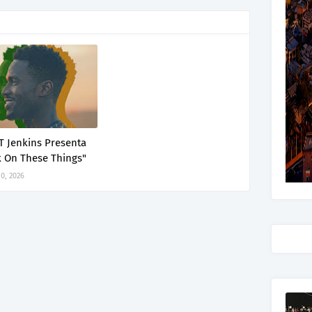
T Jenkins Presenta
k On These Things"
0, 2026