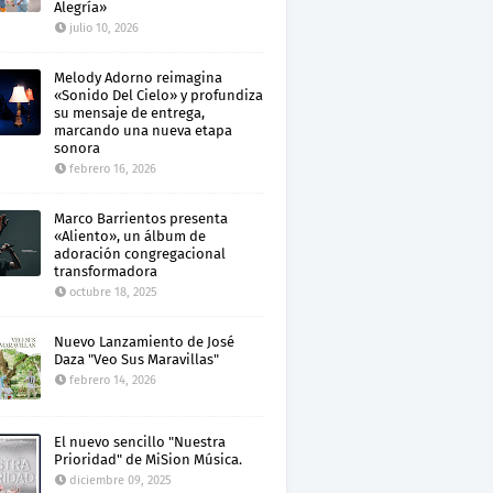
Alegría»
julio 10, 2026
Melody Adorno reimagina
«Sonido Del Cielo» y profundiza
su mensaje de entrega,
marcando una nueva etapa
sonora
febrero 16, 2026
Marco Barrientos presenta
«Aliento», un álbum de
adoración congregacional
transformadora
octubre 18, 2025
Nuevo Lanzamiento de José
Daza "Veo Sus Maravillas"
febrero 14, 2026
El nuevo sencillo "Nuestra
Prioridad" de MiSion Música.
diciembre 09, 2025