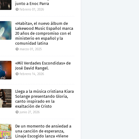
junto a Enoc Parra
febrero 01, 2026
«Habita», el nuevo álbum de
Lakewood Music Español marca
20 años de compromiso con el
ministerio en español y la
comunidad latina
marzo 01, 2025
«Mil Verdades Escondidas» de
José David Rangel.
febrero 14, 2026
Llega a la música cristiana Kiara
Solange presentando Gloria,
canto inspirado en la
exaltación de Cristo
junio 27, 2026
De un momento de ansiedad a
una canción de esperanza,
Linaje Escogido lanza «Viene