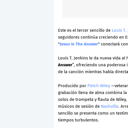
Este es el tercer sencillo de
Louis T.
seguidores continúa creciendo en Es
"
Jesus Is The Answer
" conectará con
Louis T. Jenkins le da nueva vida a
Answer
”, ofreciendo una poderosa 
de la canción mientras habla direct
Producido por
Fletch Wiley
—veteran
grabación llena de alma combina la v
solos de trompeta y flauta de Wiley,
músicos de sesión de
Nashville
. Arr
sencillo se presenta como un testi
tiempos turbulentos.