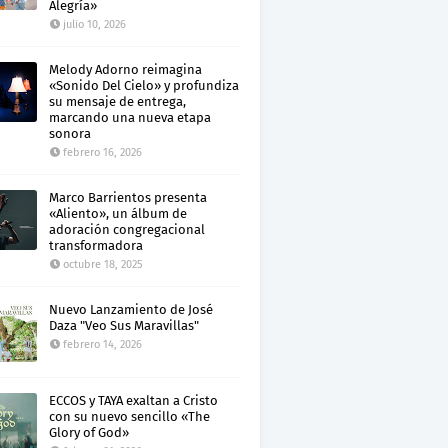
Alegría»
julio 10, 2026
Melody Adorno reimagina
«Sonido Del Cielo» y profundiza
su mensaje de entrega,
marcando una nueva etapa
sonora
febrero 16, 2026
Marco Barrientos presenta
«Aliento», un álbum de
adoración congregacional
transformadora
octubre 18, 2025
Nuevo Lanzamiento de José
Daza "Veo Sus Maravillas"
febrero 14, 2026
ECCOS y TAYA exaltan a Cristo
con su nuevo sencillo «The
Glory of God»