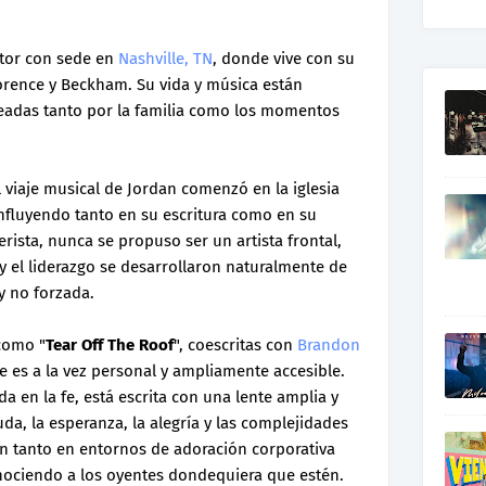
itor con sede en
Nashville, TN
, donde vive con su
orence y Beckham. Su vida y música están
adas tanto por la familia como los momentos
el viaje musical de Jordan comenzó en la iglesia
nfluyendo tanto en su escritura como en su
sta, nunca se propuso ser un artista frontal,
y el liderazgo se desarrollaron naturalmente de
y no forzada.
como "
Tear Off The Roof
", coescritas con
Brandon
e es a la vez personal y ampliamente accesible.
a en la fe, está escrita con una lente amplia y
da, la esperanza, la alegría y las complejidades
n tanto en entornos de adoración corporativa
ciendo a los oyentes dondequiera que estén.