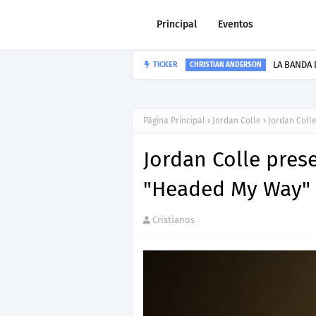
Principal
Eventos
Nuevo Lanzami
TICKER
JOEL CONTRERAS
Página Principal
Jordan Colle
Jordan Coll
Jordan Colle pres
"Headed My Way"
Cristianos