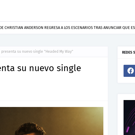
ento De Joel Contreras "Te Necesito Más"
e presenta su nuevo single "Headed My Way"
REDES 
enta su nuevo single