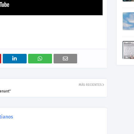
MÁS RECIENTES
venant"
tianos