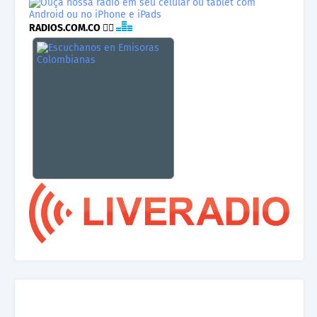
RADIOS.COM.CO
👉🏾