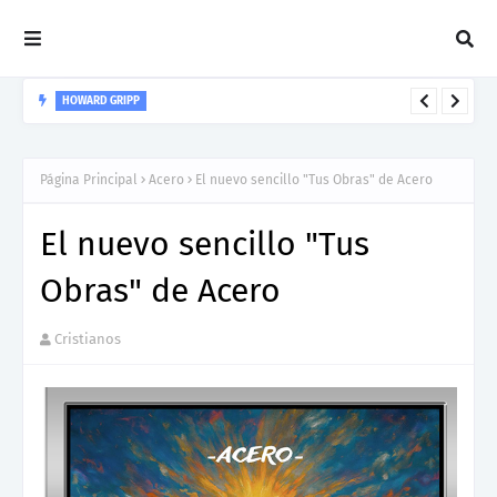
HOWARD GRIPP
Howard Gripp presenta “Welcome To Your Life”, un himno de
nuevos comienzos
Página Principal
Acero
El nuevo sencillo "Tus Obras" de Acero
El nuevo sencillo "Tus
Obras" de Acero
Cristianos