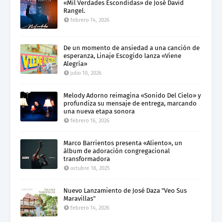
«Mil Verdades Escondidas» de José David
Rangel.
febrero 14, 2026
De un momento de ansiedad a una canción de
esperanza, Linaje Escogido lanza «Viene
Alegría»
julio 10, 2026
Melody Adorno reimagina «Sonido Del Cielo» y
profundiza su mensaje de entrega, marcando
una nueva etapa sonora
febrero 16, 2026
Marco Barrientos presenta «Aliento», un
álbum de adoración congregacional
transformadora
octubre 18, 2025
Nuevo Lanzamiento de José Daza "Veo Sus
Maravillas"
febrero 14, 2026