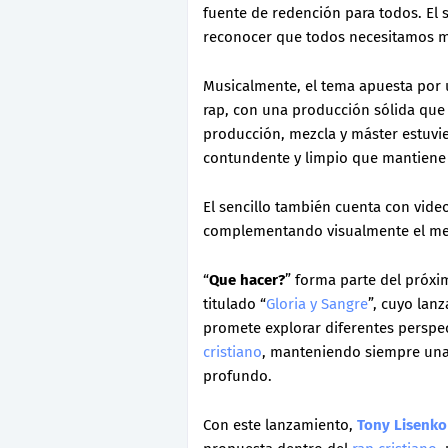
fuente de redención para todos. El se
reconocer que todos necesitamos mi
Musicalmente, el tema apuesta por u
rap, con una producción sólida que r
producción, mezcla y máster estuvi
contundente y limpio que mantiene l
El sencillo también cuenta con video
complementando visualmente el men
“
Que hacer?
” forma parte del próxi
titulado “
Gloria y Sangre
”, cuyo lan
promete explorar diferentes perspecti
cristiano
, manteniendo siempre una 
profundo.
Con este lanzamiento,
Tony Lisenko