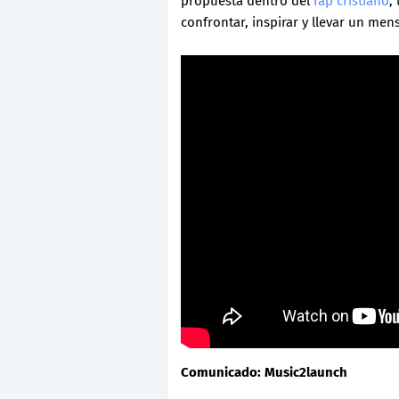
propuesta dentro del
rap cristiano
,
confrontar, inspirar y llevar un men
Comunicado: Music2launch