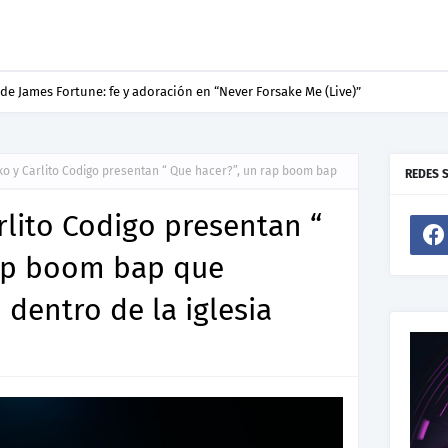
de James Fortune: fe y adoración en “Never Forsake Me (Live)”
ko y Carlito Codigo presentan “ Que hacer?”, un rap boom bap
REDES 
rlito Codigo presentan “
rap boom bap que
o dentro de la iglesia