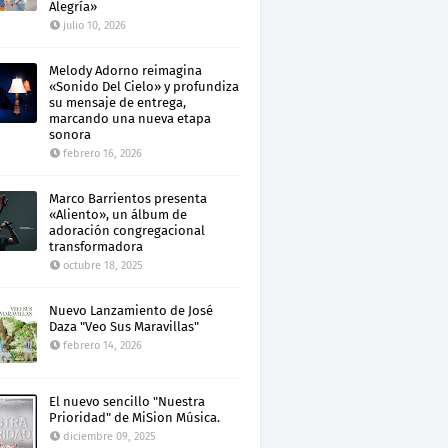
Alegría»
julio 10, 2026
Melody Adorno reimagina
«Sonido Del Cielo» y profundiza
su mensaje de entrega,
marcando una nueva etapa
sonora
febrero 16, 2026
Marco Barrientos presenta
«Aliento», un álbum de
adoración congregacional
transformadora
octubre 18, 2025
Nuevo Lanzamiento de José
Daza "Veo Sus Maravillas"
febrero 14, 2026
El nuevo sencillo "Nuestra
Prioridad" de MiSion Música.
diciembre 09, 2025