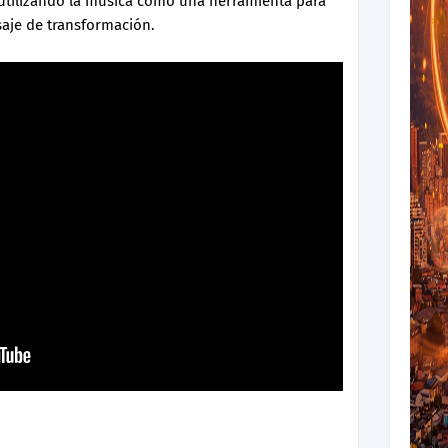
 utilizando la música como una herramienta para
saje de transformación.