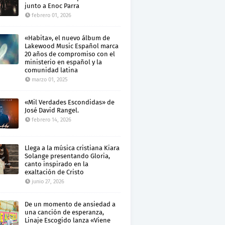
junto a Enoc Parra
febrero 01, 2026
«Habita», el nuevo álbum de
Lakewood Music Español marca
20 años de compromiso con el
ministerio en español y la
comunidad latina
marzo 01, 2025
«Mil Verdades Escondidas» de
José David Rangel.
febrero 14, 2026
Llega a la música cristiana Kiara
Solange presentando Gloria,
canto inspirado en la
exaltación de Cristo
junio 27, 2026
De un momento de ansiedad a
una canción de esperanza,
Linaje Escogido lanza «Viene