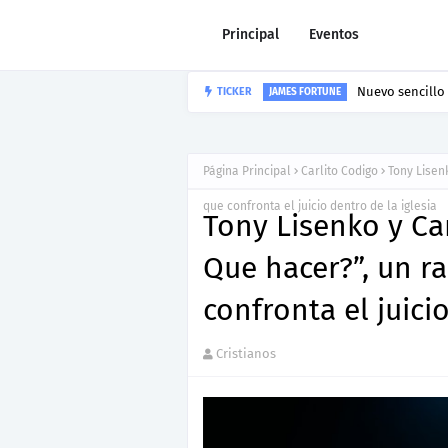
Principal
Eventos
Nuevo sencillo 
TICKER
JAMES FORTUNE
Página Principal
Carlito Codigo
Tony Lisen
que confronta el juicio dentro de la iglesia
Tony Lisenko y Ca
Que hacer?”, un 
confronta el juici
Cristianos