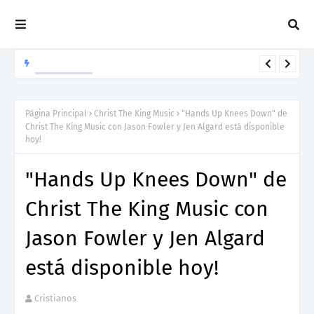
HOWARD GRIPP
Howard Gripp presenta “Welcome To Your Life”, un himno de
nuevos comienzos
Página Principal
Christ The King Music
"Hands Up Knees Down" de
Christ The King Music con Jason Fowler y Jen Algard está disponible
hoy!
"Hands Up Knees Down" de
Christ The King Music con
Jason Fowler y Jen Algard
está disponible hoy!
Cristianos