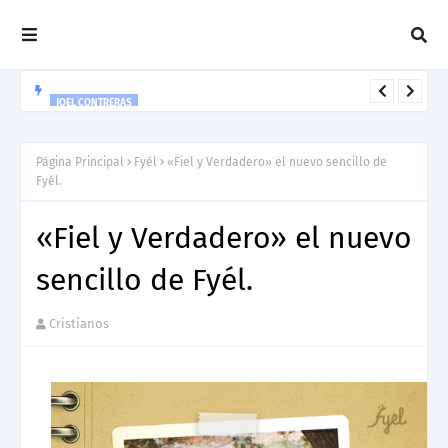
JOEL CONTRERAS
Nuevo Lanzamiento De Joel Contreras "Te Necesito Más"
Página Principal
Fyél
«Fiel y Verdadero» el nuevo sencillo de
Fyél.
«Fiel y Verdadero» el nuevo
sencillo de Fyél.
Cristianos