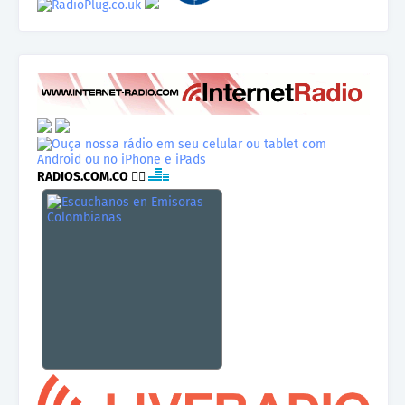
RADIOS.COM.CO
👉🏾