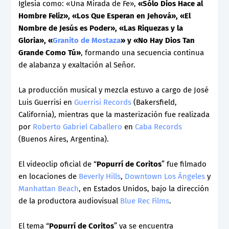
Iglesia como: «Una Mirada de Fe»,
«Sólo Dios Hace al
Hombre Feliz», «Los Que Esperan en Jehová», «El
Nombre de Jesús es Poder», «Las Riquezas y la
Gloria», «
Granito de Mostaza
» y «No Hay Dios Tan
Grande Como Tú»
, formando una secuencia continua
de alabanza y exaltación al Señor.
La producción musical y mezcla estuvo a cargo de José
Luis Guerrisi en
Guerrisi Records
(Bakersfield,
California), mientras que la masterización fue realizada
por
Roberto Gabriel Caballero
en
Caba Records
(Buenos Aires, Argentina).
El videoclip oficial de “
Popurrí de Coritos
” fue filmado
en locaciones de
Beverly Hills
,
Downtown Los Ángeles
y
Manhattan Beach
, en Estados Unidos, bajo la dirección
de la productora audiovisual
Blue Rec Films
.
El tema “
Popurrí de Coritos
” ya se encuentra