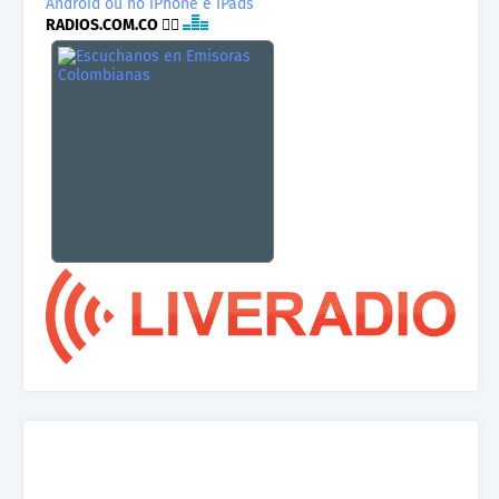
RADIOS.COM.CO
👉🏾