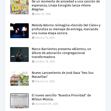
De un momento de ansiedad a una canción de
esperanza, Linaje Escogido lanza «Viene
Alegría»
julio 10, 2026
Melody Adorno reimagina «Sonido Del Cielo» y
profundiza su mensaje de entrega, marcando
una nueva etapa sonora
febrero 16, 2026
Marco Barrientos presenta «Aliento», un
álbum de adoración congregacional
transformadora
octubre 18, 2025
Nuevo Lanzamiento de José Daza "Veo Sus
Maravillas"
febrero 14, 2026
El nuevo sencillo "Nuestra Prioridad" de
MiSion Música.
diciembre 09, 2025