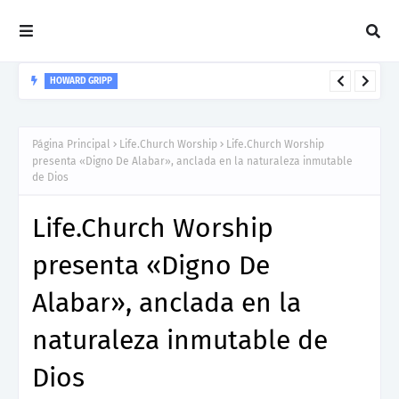
HOWARD GRIPP
Howard Gripp presenta “Welcome To Your Life”, un himno de
nuevos comienzos
Página Principal
Life.Church Worship
Life.Church Worship
presenta «Digno De Alabar», anclada en la naturaleza inmutable
de Dios
Life.Church Worship
presenta «Digno De
Alabar», anclada en la
naturaleza inmutable de
Dios