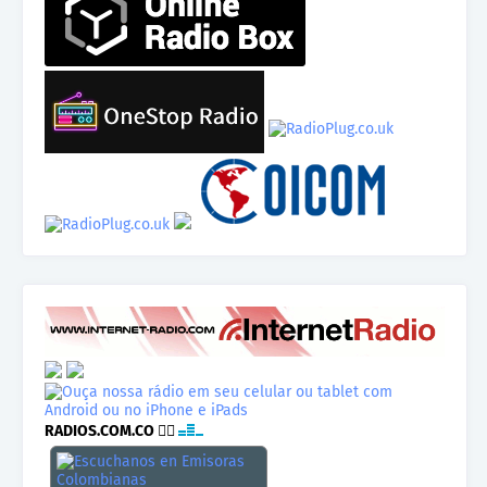
RADIOS.COM.CO
👉🏾