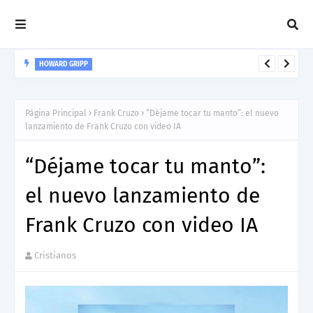
HOWARD GRIPP
Howard Gripp presenta “Welcome To Your Life”, un himno de
nuevos comienzos
Página Principal
Frank Cruzo
“Déjame tocar tu manto”: el nuevo
lanzamiento de Frank Cruzo con video IA
“Déjame tocar tu manto”:
el nuevo lanzamiento de
Frank Cruzo con video IA
Cristianos