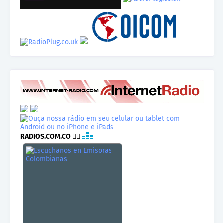
RADIOS.COM.CO
👉🏾