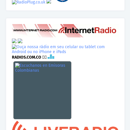
RADIOS.COM.CO
👉🏾