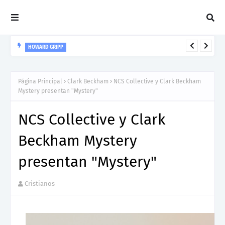
HOWARD GRIPP
Howard Gripp presenta “Welcome To Your Life”, un himno de
nuevos comienzos
Página Principal
Clark Beckham
NCS Collective y Clark Beckham
Mystery presentan "Mystery"
NCS Collective y Clark
Beckham Mystery
presentan "Mystery"
Cristianos