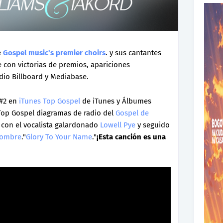
e
Gospel music's premier choirs
. y sus cantantes
 con victorias de premios, apariciones
adio Billboard y Mediabase.
n#2 en
iTunes Top Gospel
de iTunes y Álbumes
s Top Gospel diagramas de radio del
Gospel de
, con el vocalista galardonado
Lowell Pye
y seguido
 nombre
."
Glory To Your Name
."
¡Esta canción es una