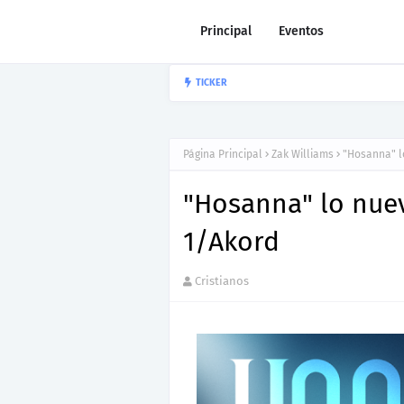
Principal
Eventos
Howard Gripp p
TICKER
HOWARD GRIPP
Página Principal
Zak Williams
"Hosanna" l
"Hosanna" lo nuev
1/Akord
Cristianos