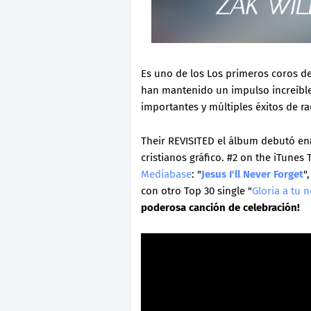
Es uno de los Los primeros coros d
han mantenido un impulso increíble
importantes y múltiples éxitos de r
Their REVISITED el álbum debutó e
cristianos gráfico. #2 on the iTune
Mediabase
: "
Jesus I'll Never Forget
"
con otro Top 30 single "
Gloria a tu
poderosa canción de celebración!