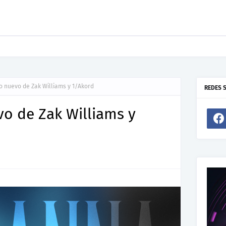
resenta “Welcome To Your Life”, un himno de nuevos comienzos
o nuevo de Zak Williams y 1/Akord
REDES 
o de Zak Williams y