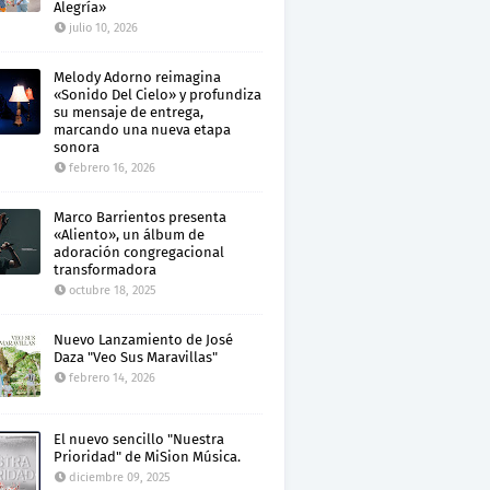
Alegría»
julio 10, 2026
Melody Adorno reimagina
«Sonido Del Cielo» y profundiza
su mensaje de entrega,
marcando una nueva etapa
sonora
febrero 16, 2026
Marco Barrientos presenta
«Aliento», un álbum de
adoración congregacional
transformadora
octubre 18, 2025
Nuevo Lanzamiento de José
Daza "Veo Sus Maravillas"
febrero 14, 2026
El nuevo sencillo "Nuestra
Prioridad" de MiSion Música.
diciembre 09, 2025