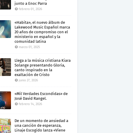
junto a Enoc Parra
febrero 01, 2026
«Habita», el nuevo álbum de
Lakewood Music Español marca
20 años de compromiso con el
ministerio en español y la
comunidad latina
marzo 01, 2025
Llega a la música cristiana Kiara
Solange presentando Gloria,
canto inspirado en la
exaltación de Cristo
junio 27, 2026
«Mil Verdades Escondidas» de
José David Rangel.
febrero 14, 2026
De un momento de ansiedad a
una canción de esperanza,
Linaje Escogido lanza «Viene