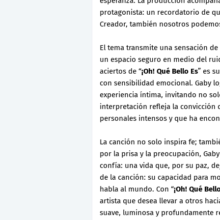
esperanza. La producción acompaña d
protagonista: un recordatorio de q
Creador, también nosotros podemos
El tema transmite una sensación de 
un espacio seguro en medio del ru
aciertos de “
¡Oh! Qué Bello Es
” es s
con sensibilidad emocional. Gaby lo
experiencia íntima, invitando no sol
interpretación refleja la convicció
personales intensos y que ha encon
La canción no solo inspira fe; tam
por la prisa y la preocupación, Gab
confía: una vida que, por su paz, de
de la canción: su capacidad para m
habla al mundo. Con “
¡Oh! Qué Bell
artista que desea llevar a otros hac
suave, luminosa y profundamente r