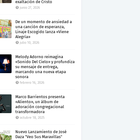
exaltación de Cristo
junio 27, 2026
De un momento de ansiedad a
una canción de esperanza,
Linaje Escogido lanza «Viene
Alegría»
julio 10, 2026
Melody Adorno reimagina
«Sonido Del Cielo» y profundiza
su mensaje de entrega,
marcando una nueva etapa
sonora
febrero 16, 2026
Marco Barrientos presenta
«Aliento», un álbum de
adoración congregacional
transformadora
octubre 18, 2025
Nuevo Lanzamiento de José
Daza "Veo Sus Maravillas"