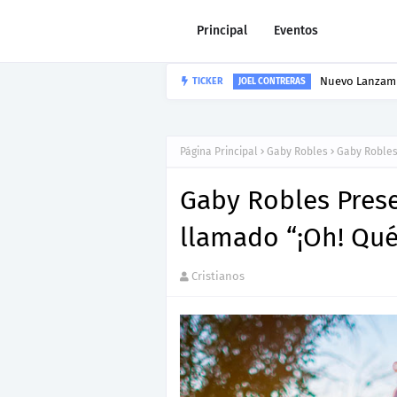
Principal
Eventos
Nuevo Lanzami
TICKER
JOEL CONTRERAS
Página Principal
Gaby Robles
Gaby Robles
Gaby Robles Prese
llamado “¡Oh! Qué
Cristianos