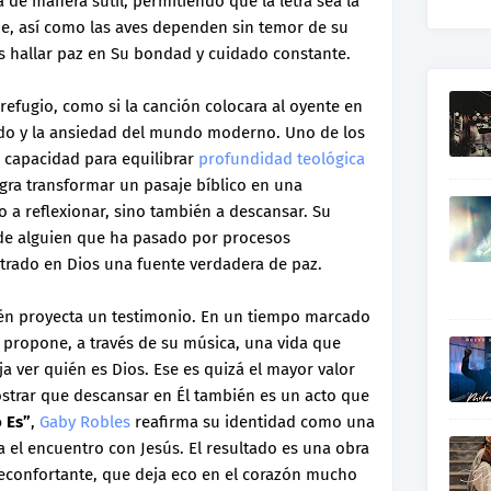
e manera sutil, permitiendo que la letra sea la
ue, así como las aves dependen sin temor de su
 hallar paz en Su bondad y cuidado constante.
refugio, como si la canción colocara al oyente en
ido y la ansiedad del mundo moderno. Uno de los
u capacidad para equilibrar
profundidad teológica
gra transformar un pasaje bíblico en una
o a reflexionar, sino también a descansar. Su
n de alguien que ha pasado por procesos
trado en Dios una fuente verdadera de paz.
bién proyecta un testimonio. En un tiempo marcado
y propone, a través de su música, una vida que
ja ver quién es Dios. Ese es quizá el mayor valor
ostrar que descansar en Él también es un acto que
o Es”
,
Gaby Robles
reafirma su identidad como una
ia el encuentro con Jesús. El resultado es una obra
econfortante, que deja eco en el corazón mucho