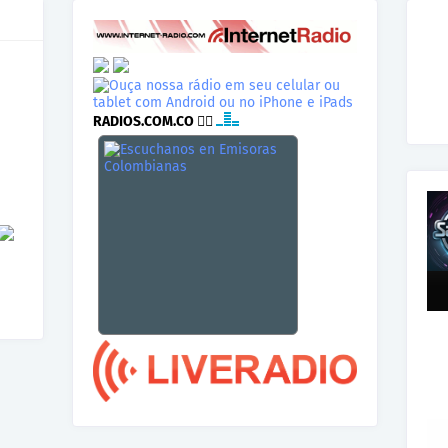
RADIOS.COM.CO
👉🏾