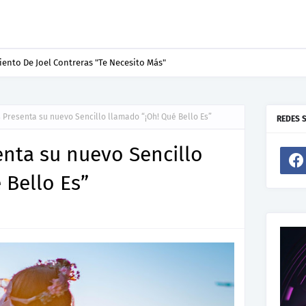
ento De Joel Contreras "Te Necesito Más"
 Presenta su nuevo Sencillo llamado “¡Oh! Qué Bello Es”
REDES 
nta su nuevo Sencillo
 Bello Es”