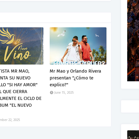
TISTA MR MAO,
Mr Mao y Orlando Rivera
NTA SU NUEVO
presentan "¿Cómo te
LLO "SI HAY AMOR"
explico?"
L QUE CIERRA
June 15, 2025
ALMENTE EL CICLO DE
BUM "EL NUEVO
ber 22, 2025