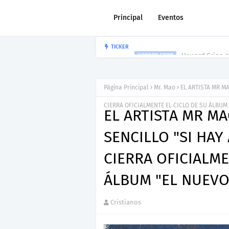
Principal
Eventos
Howard Gripp p
TICKER
HOWARD GRIPP
Página Principal
Mr. Mao
EL ARTISTA MR M
CIERRA OFICIALMENTE EL CICLO DE SU ÁLBUM
EL ARTISTA MR M
SENCILLO "SI HAY
CIERRA OFICIALME
ÁLBUM "EL NUEVO
Cristianos