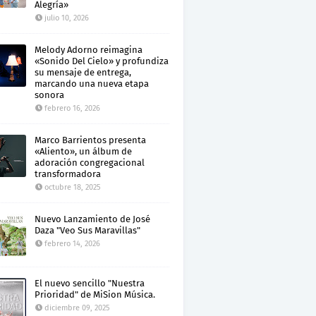
Alegría»
julio 10, 2026
Melody Adorno reimagina
«Sonido Del Cielo» y profundiza
su mensaje de entrega,
marcando una nueva etapa
sonora
febrero 16, 2026
Marco Barrientos presenta
«Aliento», un álbum de
adoración congregacional
transformadora
octubre 18, 2025
Nuevo Lanzamiento de José
Daza "Veo Sus Maravillas"
febrero 14, 2026
El nuevo sencillo "Nuestra
Prioridad" de MiSion Música.
diciembre 09, 2025