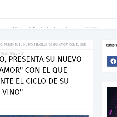
resenta “Welcome To Your Life”, un himno de nuevos comienzos
AO, PRESENTA SU NUEVO SENCILLO "SI HAY AMOR" CON EL QUE
REDES 
 "EL NUEVO VINO"
AO, PRESENTA SU NUEVO
 AMOR" CON EL QUE
NTE EL CICLO DE SU
 VINO"