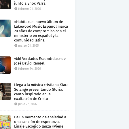
junto a Enoc Parra
febrero 01, 2026
«Habita», el nuevo álbum de
Lakewood Music Español marca
20 años de compromiso con el
ministerio en español y la
comunidad latina
marzo 01, 2025
«Mil Verdades Escondidas» de
José David Rangel.
febrero 14, 2026
Llega a la música cristiana Kiara
Solange presentando Gloria,
canto inspirado en la
exaltación de Cristo
junio 27, 2026
De un momento de ansiedad a
una canción de esperanza,
Linaje Escogido lanza «Viene