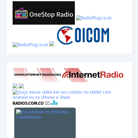
RADIOS.COM.CO
👉🏾