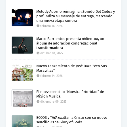
Melody Adorno reimagina «Sonido Del Cielo» y
profundiza su mensaje de entrega, marcando
una nueva etapa sonora
febrero 16, 2026
Marco Barrientos presenta «Aliento», un
álbum de adoración congregacional
transformadora
octubre 18, 2025
Nuevo Lanzamiento de José Daza "Veo Sus
Maravillas"
febrero 14, 2026
El nuevo sencillo "Nuestra Prioridad" de
MiSion Música.
diciembre 09, 2025
ECCOS y TAYA exaltan a Cristo con su nuevo
sencillo «The Glory of God»