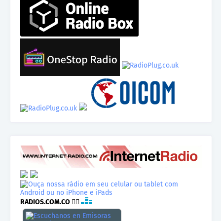
RADIOS.COM.CO
👉🏾