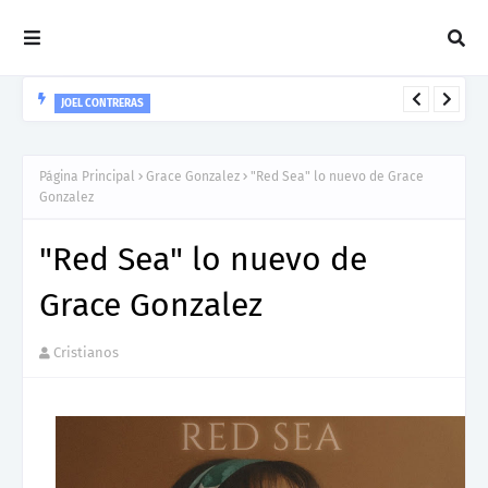
JOEL CONTRERAS
Nuevo Lanzamiento De Joel Contreras "Te Necesito Más"
Página Principal
Grace Gonzalez
"Red Sea" lo nuevo de Grace
Gonzalez
"Red Sea" lo nuevo de
Grace Gonzalez
Cristianos